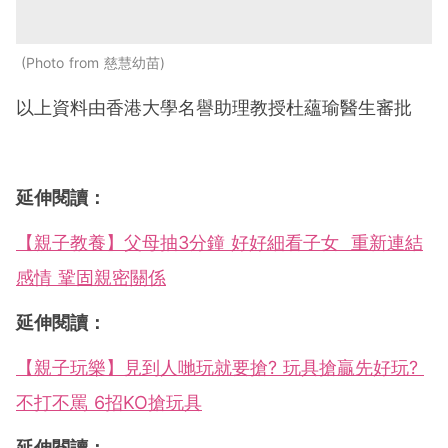
Photo from 慈慧幼苗
以上資料由香港大學名譽助理教授杜蘊瑜醫生審批
延伸閱讀：
【親子教養】父母抽3分鐘 好好細看子女 重新連結
感情 鞏固親密關係
延伸閱讀：
【親子玩樂】見到人哋玩就要搶? 玩具搶贏先好玩?
不打不罵 6招KO搶玩具
延伸閱讀：