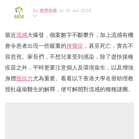
By
慈慧幼苗
on 19 Jun 2024
「慈慧幼苗」由羅鷹石慈慧基金創始贊助，於2014年成立，
致力拓展0至6歲幼兒培育及發展，透過互動資源平台及家長
最近
流感
大爆發，個案數字不斷攀升，加上流感有機
教育培訓課程等服務，教育公眾正確的育兒知識。截至 2020
年，受惠的兒童、家長、及專業同工等超過37, 000人，受惠
會令患者出現一些嚴重的
併發症
，甚至死亡，實在不
團體及機構超過400個。
容忽視。家長們，不想兒童受到感染，除了盡快接種
疫苗之外，平時更要注意個人及環境衞生，以及增強
身體
抵抗力
尤為重要。看看以下香港大學名譽助理教
授杜蘊瑜醫生的解釋，便可解開對流感的種種謎團。