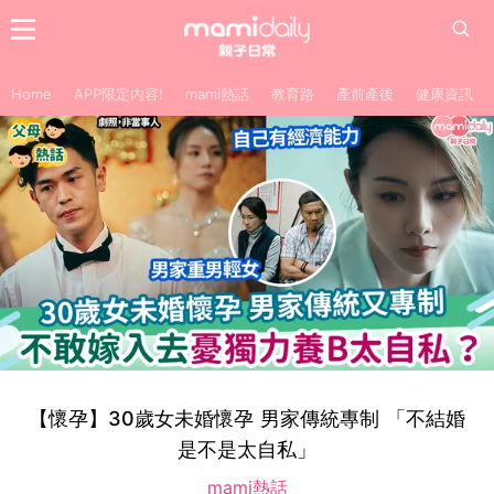
Home
APP限定內容!
mami熱話
教育路
產前產後
健康資訊
【懷孕】30歲女未婚懷孕 男家傳統專制 「不結婚
是不是太自私」
mami熱話