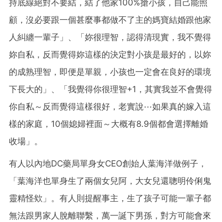
持底線絕對不要結，結了他家100%搶小孩，自己能照
顧，沒必要跟一個甚麼事都做不了主的媽寶結婚跟他家
人糾纏一輩子」、「妳很理智，認得清現實，我不覺得
妳自私，反而覺得妳這樣的決定對小孩是最好的，以妳
的成熟理智，即便是單親，小孩也一定會在良好的環境
下長大的」、「我覺得你很理智+1，其實我並不會覺得
你自私～反而覺得這樣很好，老實說⋯如果真的嫁入這
樣的家庭，10個媳婦裡面～大概有8.9個都會選擇離婚
收場」。
有人以內地DC藥局單身女CEO創始人葉海洋做例子，
「葉海洋也單身生了兩個女兒阿，大女兒還聰明伶俐鬼
靈精怪欸」。有人則提醒事主，生了孩子可能一輩子都
無法跟男家人脫離聯繫，萬一誕下男孫，對方可能會來