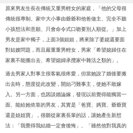
原來男友生長在傳統又重男輕女的家庭，「他的父母很
傳統很專制、家中大小事由爺爺和他爸做主、完全不聽
小孩想法和意願、只會命令式口吻要別人順從。」加上
男友是家中獨子，上面3個姐姐，將來除了婆媳還要面
對姑嫂問題，而且嚴重重男輕女，男家「希望媳婦住在
家裏不能搬出去、希望媳婦承攬家中雜活之類的」。
過去男家人對事主很客氣很疼愛，但當她說了婚後要搬
出去時，態度從此改變，開始刁難事主，使她不敢嫁
入。另一方面，也因談婚論嫁，發現以前覺得能獨當一
面、能給她依靠的男友，其實是「爸寶、媽寶、爺爺寶
還是姐姐寶」，很聽從家裏長輩的話，讓她產生新想
法：「我覺得我結婚一定會後悔」、「雖然他對我真的