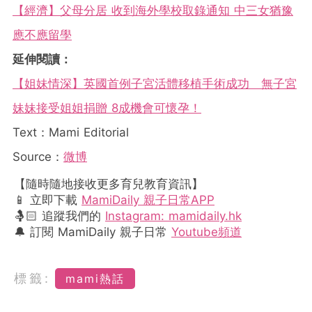
【經濟】父母分居 收到海外學校取錄通知 中三女猶豫
應不應留學
延伸閱讀：
【姐妹情深】英國首例子宮活體移植手術成功 無子宮
妹妹接受姐姐捐贈 8成機會可懷孕！
Text：Mami Editorial
Source：
微博
【隨時隨地接收更多育兒教育資訊】
📱 立即下載
MamiDaily 親子日常APP
🤱🏻 追蹤我們的
Instagram: mamidaily.hk
🔔 訂閱 MamiDaily 親子日常
Youtube頻道
標籤:
mami熱話