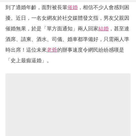
到了適婚年齡，面對被長輩
催婚
，相信不少人會感到困
擾。近日，一名女網友於社交媒體發文指，男友父親因
催婚無果，於是「單方面通知」兩人回家
結婚
，甚至連
酒席、請柬、酒水、司儀、婚車都準備好，只需兩人準
時出席！這位未來
老爺
的辦事速度令網民紛紛感嘆是
「史上最癲逼婚」。