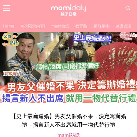
Home
APP限定內容!
mami熱話
教育路
產前產後
健康資訊
【史上最癲逼婚】男友父催婚不果，決定籌辦婚
禮，揚言新人不出席就用一物代替行禮
mami熱話