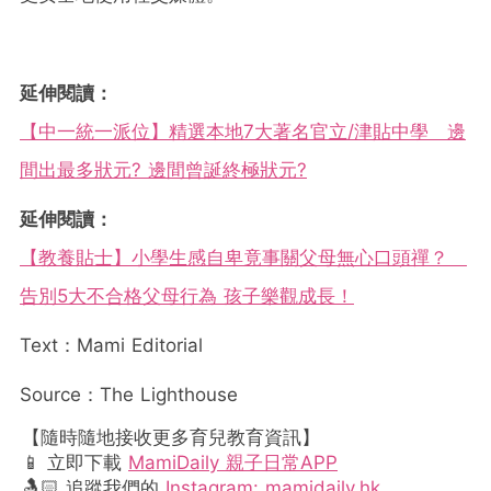
延伸閱讀：
【中一統一派位】精選本地7大著名官立/津貼中學 邊
間出最多狀元? 邊間曾誕終極狀元?
延伸閱讀：
【教養貼士】小學生感自卑竟事關父母無心口頭禪？
告別5大不合格父母行為 孩子樂觀成長！
Text：Mami Editorial
Source：The Lighthouse
【隨時隨地接收更多育兒教育資訊】
📱 立即下載
MamiDaily 親子日常APP
🤱🏻 追蹤我們的
Instagram: mamidaily.hk