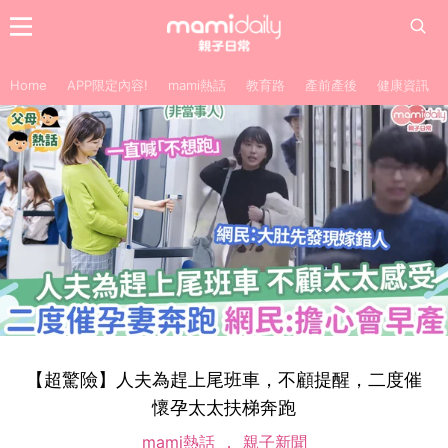
Home
APP限定內容!
mami熱話
教育路
產前產後
健康資訊
【超驚險】人夫為趕上尾班車，不顧提醒，二度催
懷孕太太扶梯奔跑
mami熱話
親子新聞