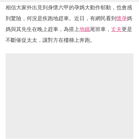
相信大家外出見到身懷六甲的孕媽大動作郁動，也會感
到驚險，何況是疾跑地趕車。近日，有網民看到
懷孕
媽
媽與其先生在晚上趕車，為搭上
地鐵
尾班車，
丈夫
更是
不斷催促太太，讓對方在樓梯上奔跑。