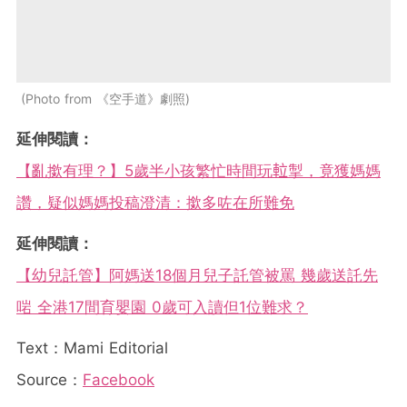
Photo from 《空手道》劇照
延伸閱讀：
【亂撳有理？】5歲半小孩繁忙時間玩𨋢掣，竟獲媽媽
讚，疑似媽媽投稿澄清：撳多咗在所難免
延伸閱讀：
【幼兒託管】阿媽送18個月兒子託管被罵 幾歲送託先
啱 全港17間育嬰園 0歲可入讀但1位難求？
Text：Mami Editorial
Source：
Facebook