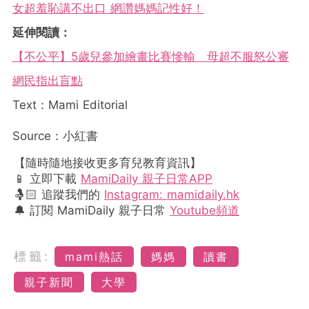
女超羞恥講不出口 網讚媽媽記性好！
延伸閱讀：
【不公平】5歲兒參加繪畫比賽慘輸 母超不服怒公審
網民指出盲點
Text：Mami Editorial
Source：小紅書
【隨時隨地接收更多育兒教育資訊】
📱 立即下載
MamiDaily 親子日常APP
🤱🏻 追蹤我們的
Instagram: mamidaily.hk
🔔 訂閱 MamiDaily 親子日常
Youtube頻道
標籤:
mami熱話
媽媽
讀書
親子新聞
大學