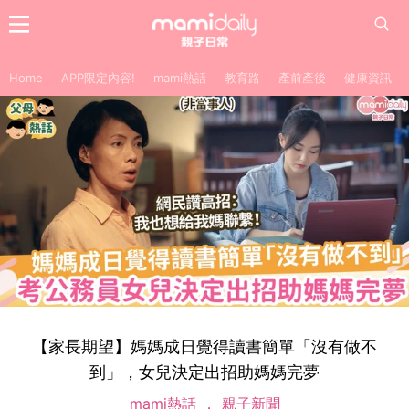
Home
APP限定內容!
mami熱話
教育路
產前產後
健康資訊
【家長期望】媽媽成日覺得讀書簡單「沒有做不
到」，女兒決定出招助媽媽完夢
mami熱話
親子新聞