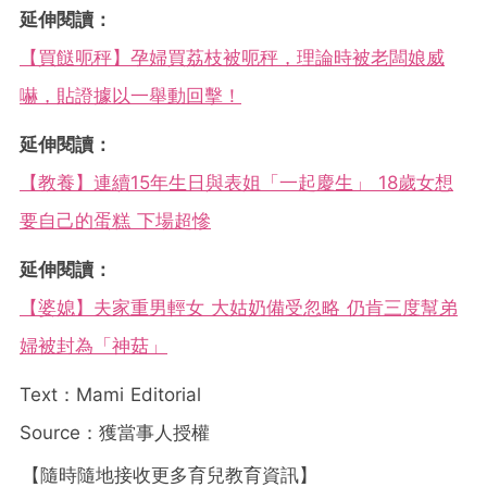
延伸閱讀：
【買餸呃秤】孕婦買荔枝被呃秤，理論時被老闆娘威
嚇，貼證據以一舉動回擊！
延伸閱讀：
【教養】連續15年生日與表姐「一起慶生」 18歲女想
要自己的蛋糕 下場超慘
延伸閱讀：
【婆媳】夫家重男輕女 大姑奶備受忽略 仍肯三度幫弟
婦被封為「神菇」
Text：Mami Editorial
Source：獲當事人授權
【隨時隨地接收更多育兒教育資訊】