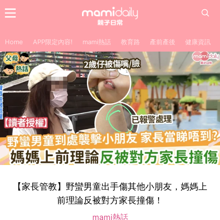
Home
APP限定內容!
mami熱話
教育路
產前產後
健康資訊
【家長管教】野蠻男童出手傷其他小朋友，媽媽上
前理論反被對方家長撞傷！
mami熱話