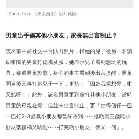
Photo from 《東張西望》影片截圖
男童出手傷其他小朋友，家長無出言制止？
該名事主於社交平台貼出照片，指她的兒子被另一名讀
幼稚園的男童打傷嘴及臉，她表示兒子看到想玩的玩
具，卻遭男童攻擊，身旁的事主看到後出言提醒，男童
聞言後又再打她兒子一下，更指：「因為我唔想畀，咁
又點呀！」此外，該名男童更到處打其他小朋友，當時
男童的母親在場，但並未出言制止，更「由得個仔一巴
一巴打2-3歲嘅小朋友都當睇唔到⋯⋯推啲兩三歲嘅小
朋友落樓梯又唔理⋯⋯打完啲小朋友一個又一個」。