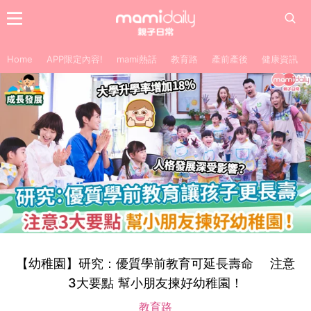
Home
APP限定內容!
mami熱話
教育路
產前產後
健康資訊
【幼稚園】研究：優質學前教育可延長壽命 注意
3大要點 幫小朋友揀好幼稚園！
教育路