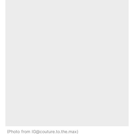
Photo from
IG@couture.to.the.max