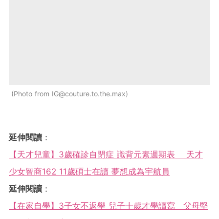
Photo from
IG@couture.to.the.max
延伸閱讀
：
【天才兒童】3歲確診自閉症 識背元素週期表 天才
少女智商162 11歲碩士在讀 夢想成為宇航員
延伸閱讀
：
【在家自學】3子女不返學 兒子十歲才學讀寫 父母堅