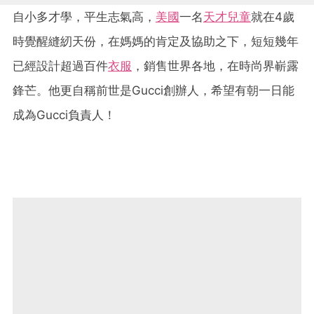
自小多才學，平生志氣高，
美國
一名
天才兒童
就在4歲
時覺醒縫紉天份，在媽媽的肯定及協助之下，短短幾年
已經設計超過百件
衣服
，銷售世界各地，在時尚界嶄露
鋒芒。他更自稱前世是Gucci創辦人，希望有朝一日能
成為Gucci負責人！