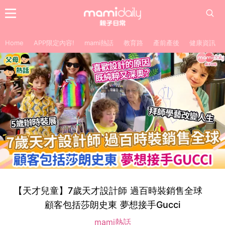
Home
APP限定內容!
mami熱話
教育路
產前產後
健康資訊
【天才兒童】7歲天才設計師 過百時裝銷售全球
顧客包括莎朗史東 夢想接手Gucci
mami熱話