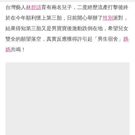
台灣藝人
林舒語
育有兩名兒子，二度經歷流產打擊後終
於在今年順利懷上第三胎，日前開心舉辦了
性別
派對，
結果得知第三胎又是男寶寶後激動跌倒在地，希望兒女
雙全的願望落空，真實反應獲得許引起「男生宿舍」
媽
媽
共鳴！