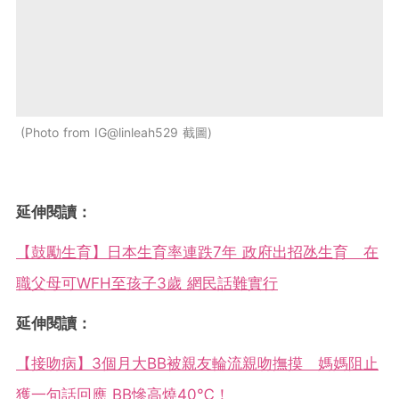
Photo from IG@linleah529 截圖
延伸閱讀：
【鼓勵生育】日本生育率連跌7年 政府出招氹生育 在
職父母可WFH至孩子3歲 網民話難實行
延伸閱讀：
【接吻病】3個月大BB被親友輪流親吻撫摸 媽媽阻止
獲一句話回應 BB慘高燒40℃！