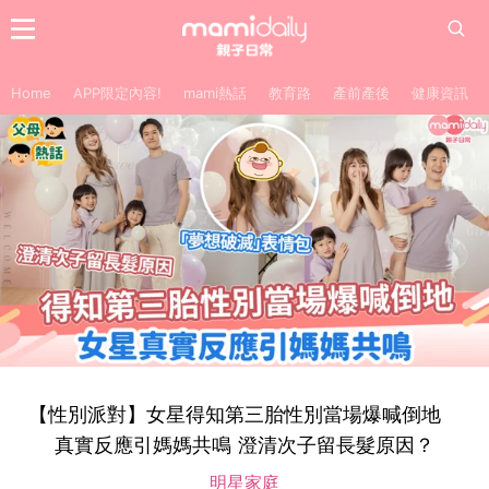
Home
APP限定內容!
mami熱話
教育路
產前產後
健康資訊
【性別派對】女星得知第三胎性別當場爆喊倒地
真實反應引媽媽共鳴 澄清次子留長髮原因？
明星家庭