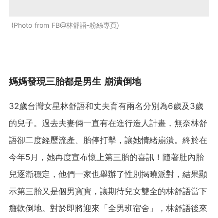
Photo from FB@林舒語-粉絲專頁
媽媽發現三胎都是男生 崩潰倒地
32歲台灣女星林舒語和丈夫育有兩名分別為6歲及3歲
的兒子。過去夫妻倆一直有在進行造人計畫，無奈林舒
語卻二度經歷流產、胎停打擊，讓她情緒崩潰。終於在
今年5月，她再度宣布懷上第三胎的喜訊！隨著肚內胎
兒逐漸穩定，他們一家也舉辦了性別揭曉派對，結果顯
示第三胎又是個男寶寶，讓期待兒女雙全的林舒語當下
癱軟倒地。對於即將迎來「全男班宿舍」，林舒語後來