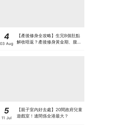
4
【產後修身全攻略】生完B個肚點
解收唔返？產後修身黃金期、腹直
03 Aug
肌分離、紮肚定做機一次睇
5
【親子室內好去處】20間政府兒童
遊戲室！邊間係全港最大？
11 Jul