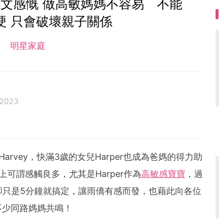
文感慨 做高敏媽媽不容易 不能
硬 只會破壞親子關係
明星家庭
 2023
arvey，快滿3歲的女兒Harper也成為爸媽的得力助
可謂感觸良多，尤其是Harper作為
高敏感寶寶
，過
卻只是5分鐘就搞定，讓雨僑有感而發，也藉此向各位
不少同路媽媽共鳴！