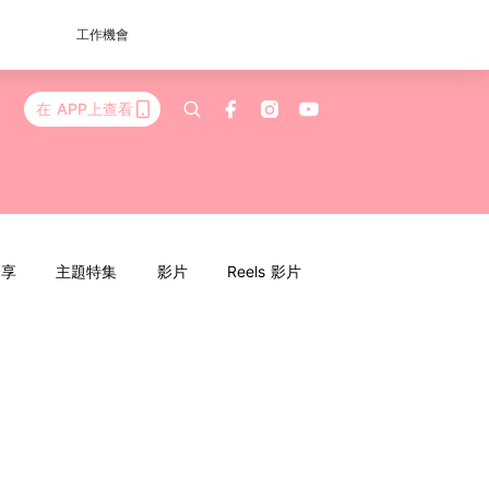
工作機會
在 APP上查看
分享
主題特集
影片
Reels 影片