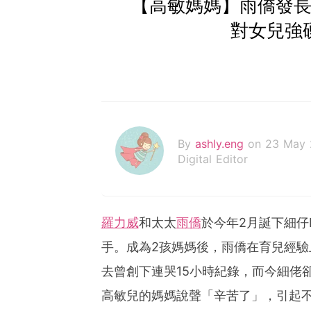
【高敏媽媽】雨僑發長
對女兒強
By
ashly.eng
on 23 May
Digital Editor
羅力威
和太太
雨僑
於今年2月誕下細仔H
手。成為2孩媽媽後，雨僑在育兒經驗上
去曾創下連哭15小時紀錄，而今細佬
高敏兒的媽媽說聲「辛苦了」，引起