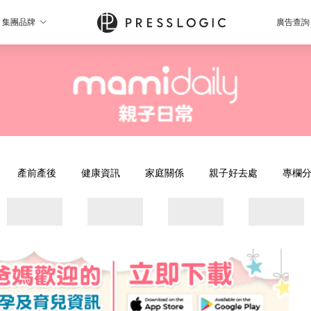
集團品牌
廣告查詢
產前產後
健康資訊
家庭關係
親子好去處
專欄