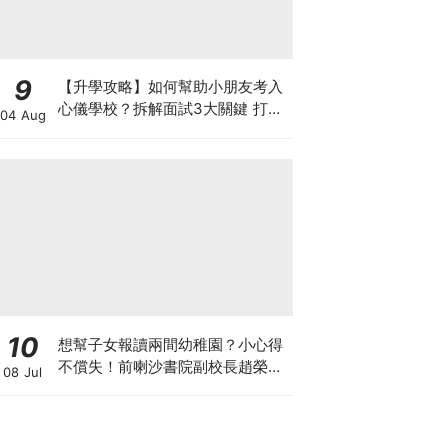
9
【升學攻略】如何幫助小朋友考入
心儀學校？拆解面試3大關鍵 打好
04 Aug
多元智能發展的營養基礎
10
想幫子女報讀兩間幼稚園？小心得
不償失！前喇沙書院副校長趙榮
08 Jul
德：先問自己能否解決這3大問
題！