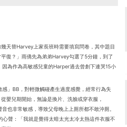
幾天替Harvey上家長班時需要填寫問卷，其中題目
復？」雨僑先為弟弟Harvey勾選了5分鐘，到了
，因為作為高敏感兒童的Harper過去曾創下連哭15小
度敏感」BB，對輕微觸碰產生過度感覺，經常行為失
。從嬰兒期開始，無論是換片、洗臉或穿衣服，
子對聲音也非常敏感，導致父母晚上上厠所都不敢沖厠。
的心聲：「我就是覺得太暗太光太冷太熱這件衣服不