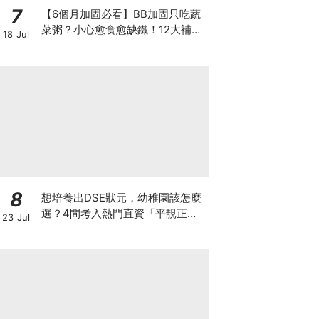
7
【6個月加固必看】BB加固只吃蔬
菜粥？小心愈食愈缺鐵！12大補鐵
18 Jul
食材清單＋一星期食譜推薦
8
想培養出DSE狀元，幼稚園該怎麼
選？4間考入熱門直資「平靚正」
23 Jul
免費幼稚園！