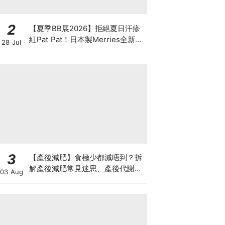
2
【夏季BB展2026】拒絕夏日汗疹
紅Pat Pat！日本製Merries全新超
28 Jul
吸安睡褲挑戰全晚零外漏 皇牌
First Premium系列買1送1！
3
【產後減肥】食極少都減唔到？拆
解產後減肥常見迷思、產後代謝、
03 Aug
水腫原因＋淋巴引流、Onda Pro
修身攻略