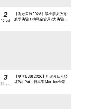
2
【香港書展2026】帶小朋友放電
兼學防騙！挑戰金管局2大防騙遊
10 Jul
戲、贏「嗱喳蕉」購物袋及多款驚
喜紀念品！
3
【夏季BB展2026】拒絕夏日汗疹
紅Pat Pat！日本製Merries全新超
28 Jul
吸安睡褲挑戰全晚零外漏 皇牌
First Premium系列買1送1！