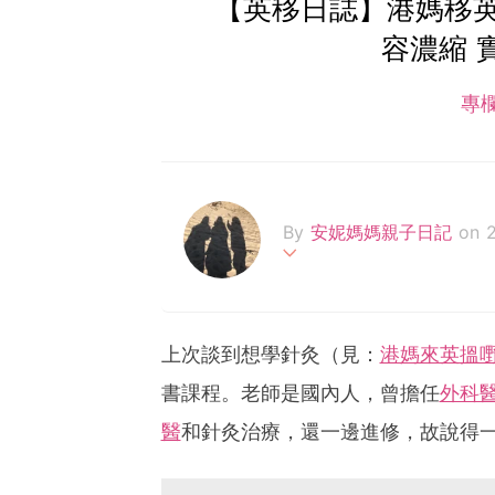
【英移日誌】港媽移英
容濃縮 
專
By
安妮媽媽親子日記
on 
兩女之母，從事親子教育編
上次談到想學針灸（見：
港媽來英搵嘢
書課程。老師是國內人，曾擔任
外科
醫
和針灸治療，還一邊進修，故說得