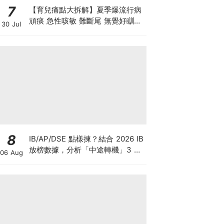
7
【育兒痛點大拆解】夏季爆流行病
頑痰 急性咳敏 難斷尾 無覺好瞓？
30 Jul
中醫教路 一招踢走頑痰斷尾！
8
IB/AP/DSE 點樣揀？結合 2026 IB
放榜數據，分析「中途轉機」3 大
06 Aug
考慮！