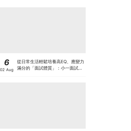
6
從日常生活輕鬆培養高EQ、應變力
滿分的「面試體質」：小一面試最
02 Aug
強備戰指南