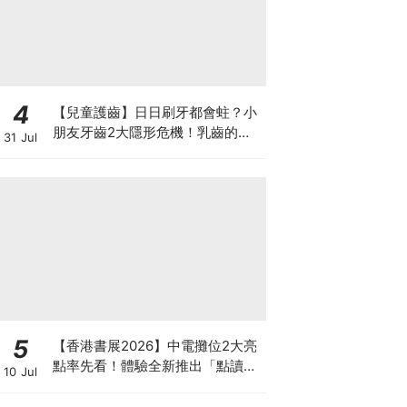
4
【兒童護齒】日日刷牙都會蛀？小
朋友牙齒2大隱形危機！乳齒的琺
31 Jul
瑯質比成人薄弱50%！選牙膏要睇
含氟量！
5
【香港書展2026】中電攤位2大亮
點率先看！體驗全新推出「點讀故
10 Jul
事書」系列＋升級版《低碳城市規
劃師》電子桌遊