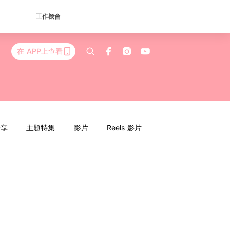
工作機會
在 APP上查看
分享
主題特集
影片
Reels 影片