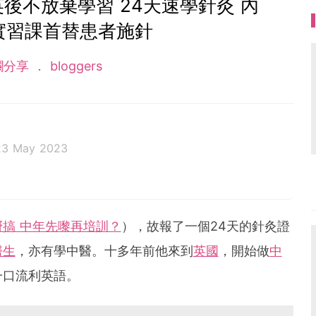
後不放棄學習 24天速學針灸 內
實習課首替患者施針
欄分享
bloggers
23 May 2023
輯十多年，現與女兒移英，活出第二個人生。
搞 中年先嚟再培訓？
），故報了一個24天的針灸證
醫生
，亦有學中醫。十多年前他來到
英國
，開始做
中
一口流利英語。