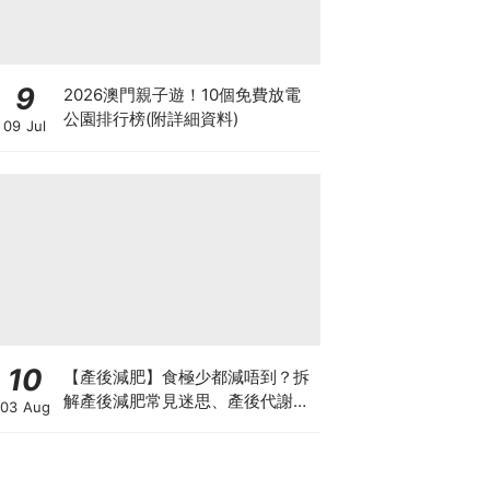
9
2026澳門親子遊！10個免費放電
公園排行榜(附詳細資料)
09 Jul
10
【產後減肥】食極少都減唔到？拆
解產後減肥常見迷思、產後代謝、
03 Aug
水腫原因＋淋巴引流、Onda Pro
修身攻略