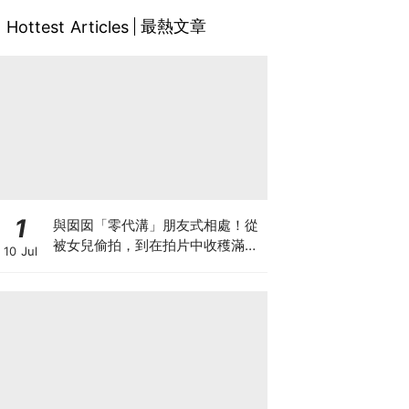
最熱文章
Hottest Articles
1
與囡囡「零代溝」朋友式相處！從
被女兒偷拍，到在拍片中收穫滿足
10 Jul
感！VAL媽｜美如｜KOL媽媽