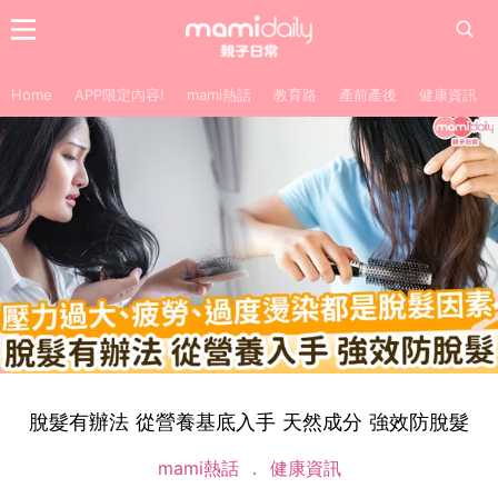
Home
APP限定內容!
mami熱話
教育路
產前產後
健康資訊
脫髮有辦法 從營養基底入手 天然成分 強效防脫髮
mami熱話
健康資訊