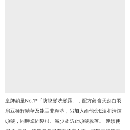
皇牌銷量No.1*「防脫髮洗髮露」，配方蘊含天然白羽
扇豆種籽精華及龍舌蘭精萃，另加入維他命E溫和清潔
頭髮，同時鞏固髮根、減少及防止頭髮脫落。 連續使