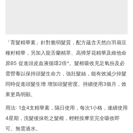
「育髮精華素」針對脆弱髮質，配方蘊含天然白羽扇豆
種籽精華，另加入龍舌蘭精萃、高獐芽花精華及維他命
原B5 促進頭皮血液循環2倍^。髮根吸收充足氧份及必
需營養以保持頭髮生命力，強壯髮絲，能有效減少掉髮
同時促進頭髮生增 增加頭髮密度。持續使用3個月，效
果更爲明顯。
用法: 1盒4支精華素，隔日使用，每次1小格，連續使用
4星期，洗髮後抹乾之髮根，輕輕按摩至完全吸收即
可。無需過水。