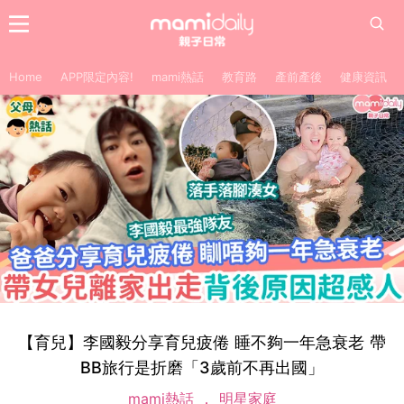
Home
APP限定內容!
mami熱話
教育路
產前產後
健康資訊
【育兒】李國毅分享育兒疲倦 睡不夠一年急衰老 帶
BB旅行是折磨「3歲前不再出國」
mami熱話
明星家庭