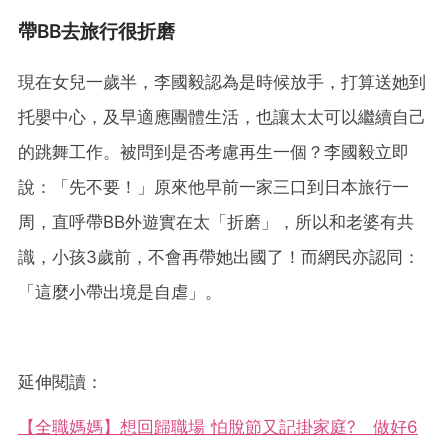
帶BB去旅行很折磨
現在女兒一歲半，李國毅認為是時候放手，打算送她到
托嬰中心，及早適應團體生活，也讓太太可以繼續自己
的跳舞工作。被問到是否考慮再生一個？李國毅立即
說：「先不要！」原來他早前一家三口到日本旅行一
周，直呼帶BB外遊實在太「折磨」，所以和老婆有共
識，小孩3歲前，不會再帶她出國了！而網民亦認同：
「這麼小帶出境是自虐」。
延伸閱讀：
【全職媽媽】想回歸職場 怕脫節又記掛家庭? 做好6