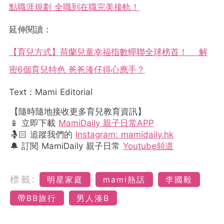
點職涯規劃 全職到在職完美接軌！
延伸閱讀：
【育兒方式】荷蘭兒童幸福指數蟬聯全球榜首！ 解
密6個育兒特色 爸爸湊仔得心應手？
Text：Mami Editorial
【隨時隨地接收更多育兒教育資訊】
📱 立即下載
MamiDaily 親子日常APP
🤱🏻 追蹤我們的
Instagram: mamidaily.hk
🔔 訂閱 MamiDaily 親子日常
Youtube頻道
標籤:
明星家庭
mami熱話
李國毅
帶BB旅行
男人湊B