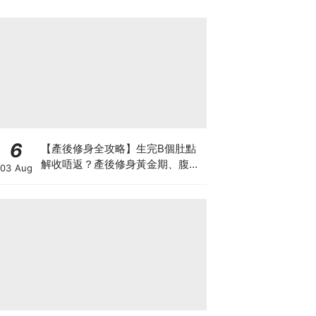
6
【產後修身全攻略】生完B個肚點
解收唔返？產後修身黃金期、腹直
03 Aug
肌分離、紮肚定做機一次睇