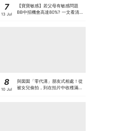
7
【寶寶敏感】若父母有敏感問題
BB中招機會高達80%? 一文看清預
13 Jul
防敏感關鍵因素！
8
與囡囡「零代溝」朋友式相處！從
被女兒偷拍，到在拍片中收穫滿足
10 Jul
感！VAL媽｜美如｜KOL媽媽