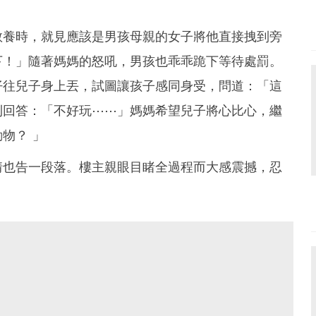
教養時，就見應該是男孩母親的女子將他直接拽到旁
下！」隨著媽媽的怒吼，男孩也乖乖跪下等待處罰。
仔往兒子身上丟，試圖讓孩子感同身受，問道：「這
則回答：「不好玩⋯⋯」媽媽希望兒子將心比心，繼
物？ 」
情也告一段落。樓主親眼目睹全過程而大感震撼，忍