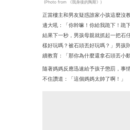
Photo from 《我身後的陶斯》
正當樓主和男友疑惑誰家小孩這麼沒
邊大吼：「你幹嘛！你給我跪下！跪
結果下一秒，男孩母親就抓起一把石
樣好玩嗎？被石頭丟好玩嗎？」男孩
續教育：「那你為什麼還拿石頭丟小動
隨著媽媽反應迅速給予孩子懲罰，事
不住讚道：「這個媽媽太帥了啊！」