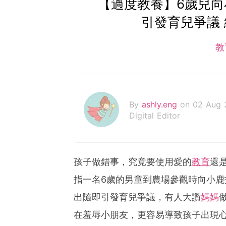
【過度教養】6歲兒
引發育兒爭議
教
By
ashly.eng
on 02 Aug 
Digital Editor
孩子做錯事，究竟要使用愛的
教育
還
指一名6歲的男童到農場參觀時向小
出隨即引發育兒爭議，有人大讚
媽媽
在羞辱小朋友，更容易導致孩子出現