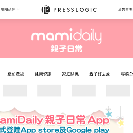
集團品牌
廣告查詢
產前產後
健康資訊
家庭關係
親子好去處
專欄