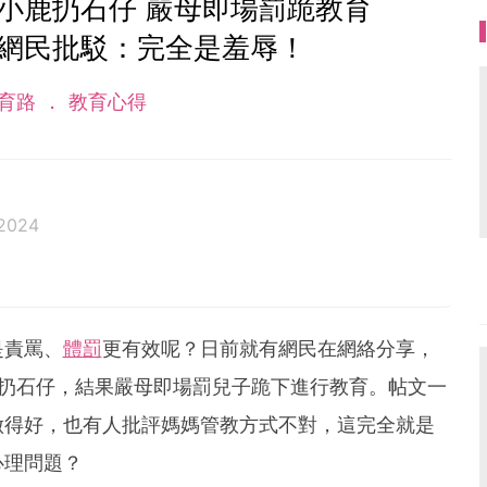
向小鹿扔石仔 嚴母即場罰跪教育
 網民批駁：完全是羞辱！
育路
教育心得
2024
是責罵、
體罰
更有效呢？日前就有網民在網絡分享，
鹿扔石仔，結果嚴母即場罰兒子跪下進行教育。帖文一
做得好，也有人批評媽媽管教方式不對，這完全就是
心理問題？