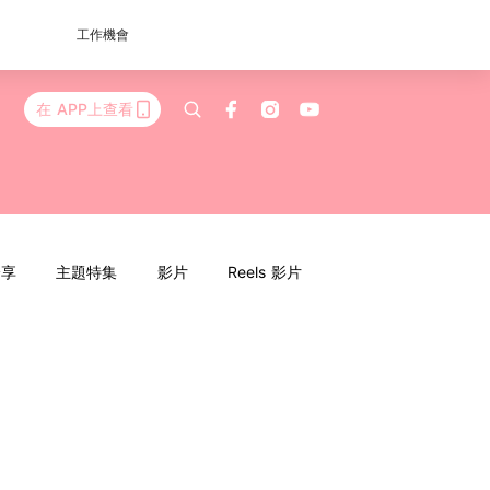
工作機會
在 APP上查看
分享
主題特集
影片
Reels 影片