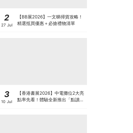
2
【BB展2026】一文睇掃貨攻略！
精選抵買優惠＋必搶禮物清單
27 Jul
3
【香港書展2026】中電攤位2大亮
點率先看！體驗全新推出「點讀故
10 Jul
事書」系列＋升級版《低碳城市規
劃師》電子桌遊