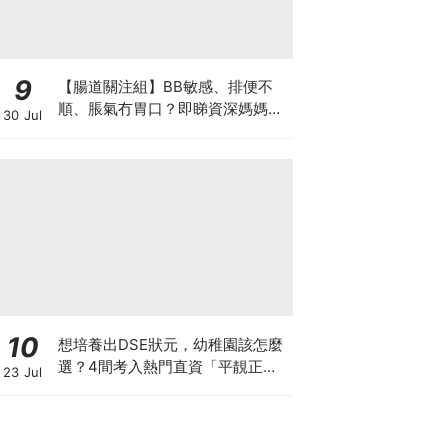
9
【腸道關注組】BB敏感、排便不
順、脹氣冇胃口？即睇資深媽媽分
30 Jul
享經驗之談 輕鬆解決湊B煩惱
10
想培養出DSE狀元，幼稚園該怎麼
選？4間考入熱門直資「平靚正」
23 Jul
免費幼稚園！