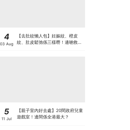
4
【去肚紋懶人包】妊娠紋、橙皮
紋、肚皮鬆弛係三樣嘢！邊啲救得
03 Aug
返、邊啲只能淡化？
5
【親子室內好去處】20間政府兒童
遊戲室！邊間係全港最大？
11 Jul