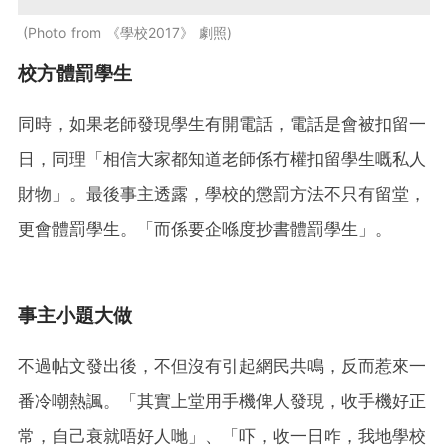
Photo from 《學校2017》 劇照
校方體罰學生
同時，如果老師發現學生有開電話，電話是會被扣留一
日，同理「相信大家都知道老師係冇權扣留學生嘅私人
財物」。最後事主透露，學校的懲罰方法不只有留堂，
更會體罰學生。「而係要企喺度抄書體罰學生」。
事主小題大做
不過帖文發出後，不但沒有引起網民共鳴，反而惹來一
番冷嘲熱諷。「其實上堂用手機俾人發現，收手機好正
常，自己衰就唔好人哋」、「吓，收一日咋，我地學校