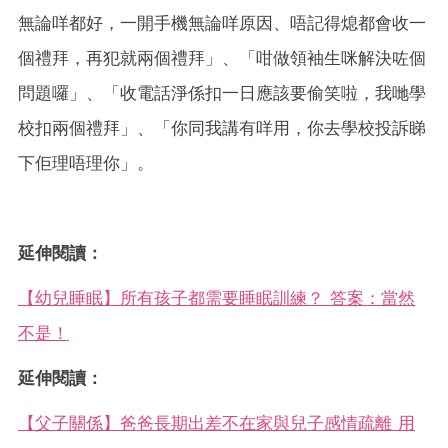
無論咩都好，一開手機無論咩原因、唔記得熄都會收一
個禮拜，再犯就兩個禮拜」、「咁做領袖生咪解決咗個
問題囉」、「收電話淨係扣一日應該要偷笑啦，我哋學
校扣兩個禮拜」、「你同我講有咩用，你去學校投訴睇
下佢理唔理你」。
延伸閱讀：
【幼兒睡眠】所有孩子都需要睡眠訓練？ 答案：當然
不是！
延伸閱讀：
【父子關係】爸爸長期出差不在家與兒子感情疏離 用