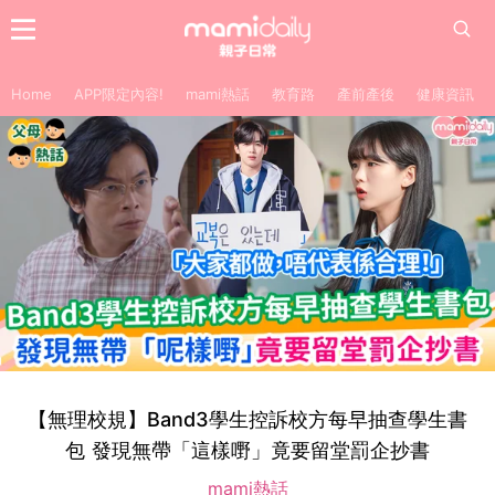
Home
APP限定內容!
mami熱話
教育路
產前產後
健康資訊
【無理校規】Band3學生控訴校方每早抽查學生書
包 發現無帶「這樣嘢」竟要留堂罰企抄書
mami熱話