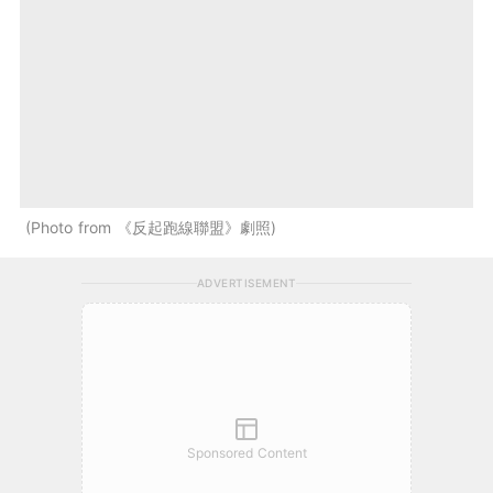
Photo from 《反起跑線聯盟》劇照
ADVERTISEMENT
Sponsored Content