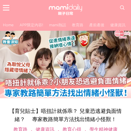
Home
APP限定內容!
mami熱話
教育路
產前產後
健康資訊
【育兒貼士】唔扭計就係乖？ 兒童恐逃避負面情
緒？ 專家教路簡單方法找出情緒小怪獸！
教育路
健康資訊
教育心得
學生精神健康