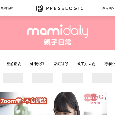
集團品牌
廣告查詢
產前產後
健康資訊
家庭關係
親子好去處
專欄