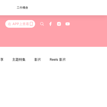
工作機會
在 APP上查看
分享
主題特集
影片
Reels 影片