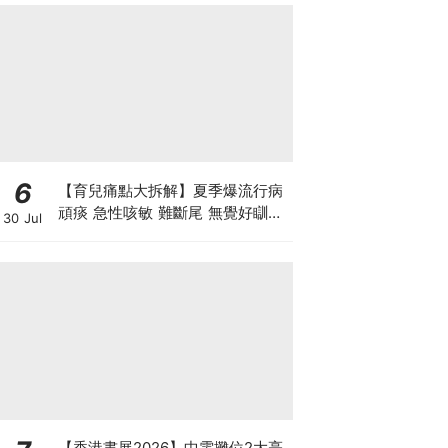
6
【育兒痛點大拆解】夏季爆流行病
頑痰 急性咳敏 難斷尾 無覺好瞓？
30 Jul
中醫教路 一招踢走頑痰斷尾！
【香港書展2026】中電攤位2大亮