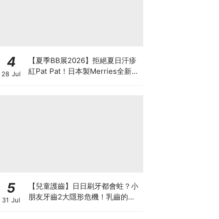
4
【夏季BB展2026】拒絕夏日汗疹
紅Pat Pat！日本製Merries全新超
28 Jul
吸安睡褲挑戰全晚零外漏 皇牌
First Premium系列買1送1！
5
【兒童護齒】日日刷牙都會蛀？小
朋友牙齒2大隱形危機！乳齒的琺
31 Jul
瑯質比成人薄弱50%！選牙膏要睇
含氟量！