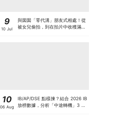
9
與囡囡「零代溝」朋友式相處！從
被女兒偷拍，到在拍片中收穫滿足
10 Jul
感！VAL媽｜美如｜KOL媽媽
10
IB/AP/DSE 點樣揀？結合 2026 IB
放榜數據，分析「中途轉機」3 大
06 Aug
考慮！