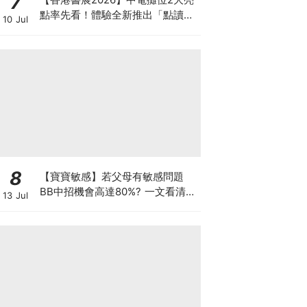
7
點率先看！體驗全新推出「點讀故
10 Jul
事書」系列＋升級版《低碳城市規
劃師》電子桌遊
8
【寶寶敏感】若父母有敏感問題
BB中招機會高達80%? 一文看清預
13 Jul
防敏感關鍵因素！