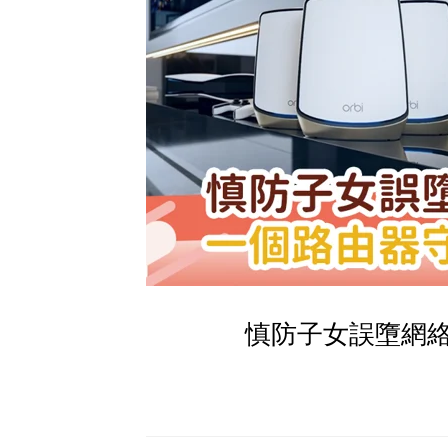
慎防子女誤墮網