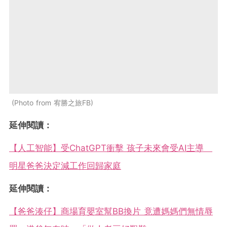
Photo from 宥勝之旅FB
延伸閱讀：
【人工智能】受ChatGPT衝擊 孩子未來會受AI主導
明星爸爸決定減工作回歸家庭
延伸閱讀：
【爸爸湊仔】商場育嬰室幫BB換片 竟遭媽媽們無情辱