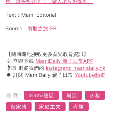
罵 港爸無奈呻：「做人老豆好艱難」
Text：Mami Editorial
Source：
宥勝之旅 FB
【隨時隨地接收更多育兒教育資訊】
📱 立即下載
MamiDaily 親子日常APP
🤱🏻 追蹤我們的
Instagram: mamidaily.hk
🔔 訂閱 MamiDaily 親子日常
Youtube頻道
標籤:
mami熱話
崩潰
求救
做家務
家庭主夫
宥勝