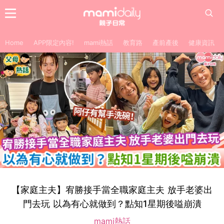
Home
APP限定內容!
mami熱話
教育路
產前產後
健康資訊
【家庭主夫】宥勝接手當全職家庭主夫 放手老婆出
門去玩 以為有心就做到？點知1星期後嗌崩潰
mami熱話