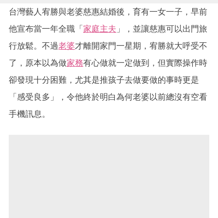
台灣藝人宥勝與老婆慈惠結婚後，育有一女一子，早前
他宣布當一年全職「
家庭主夫
」，並讓慈惠可以出門旅
行放鬆。不過
老婆
才離開家門一星期，宥勝就大呼受不
了，原本以為做
家務
有心做就一定做到，但實際操作時
卻發現十分困難，尤其是推孩子去做要做的事時更是
「感受良多」，令他終於明白為何老婆以前總沒有空看
手機訊息。