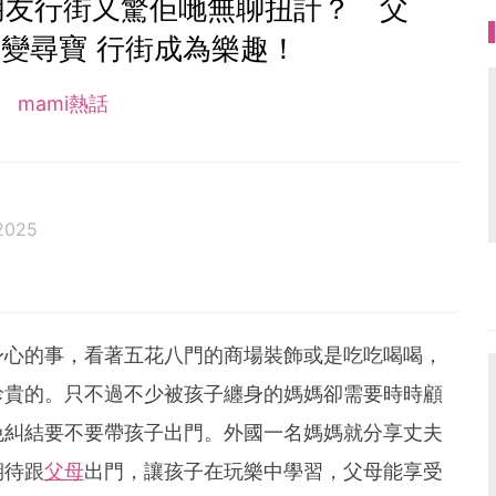
朋友行街又驚佢哋無聊扭計？ 父
變尋寶 行街成為樂趣！
mami熱話
2025
身心的事，看著五花八門的商場裝飾或是吃吃喝喝，
珍貴的。只不過不少被孩子纏身的媽媽卻需要時時顧
免糾結要不要帶孩子出門。外國一名媽媽就分享丈夫
期待跟
父母
出門，讓孩子在玩樂中學習，父母能享受