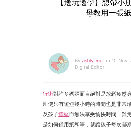
【邊玩邊學】想帶小
母教用一張紙
By
ashly.eng
on 10 Nov 
Digital Editor
行街
對許多媽媽而言絕對是放鬆疲憊
即使只有短短幾小時的時間也是非常
及孩子
情緒
而無法享受愉快時間，難
是如何僅用紙和筆，就讓孩子每次都