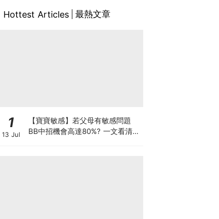
最熱文章
Hottest Articles
1
【寶寶敏感】若父母有敏感問題
BB中招機會高達80%? 一文看清預
13 Jul
防敏感關鍵因素！