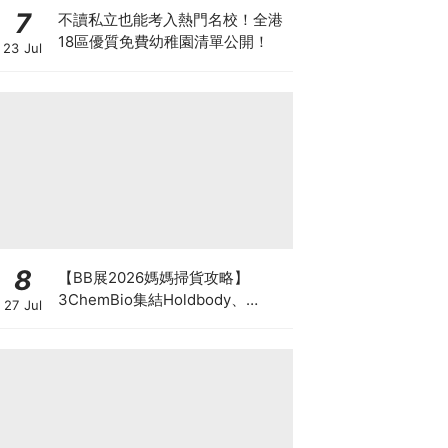
7
不讀私立也能考入熱門名校！全港
18區優質免費幼稚園清單公開！
23 Jul
8
【BB展2026媽媽掃貨攻略】
3ChemBio集結Holdbody、
27 Jul
ProVen、森下仁丹、Return人氣
品牌激減！低至18折＋買3送1＋原
箱優惠低至65折