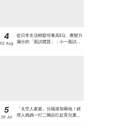
4
從日常生活輕鬆培養高EQ、應變力
滿分的「面試體質」：小一面試最
02 Aug
強備戰指南
5
「太空人家庭」分隔港加兩地！經
理人媽媽一打二獨自扛起育兒重
26 Jul
擔！Stephanie｜經理人｜太空人
家庭｜職場媽媽