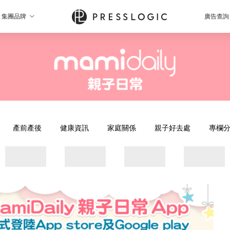
集團品牌
廣告查詢
產前產後
健康資訊
家庭關係
親子好去處
專欄