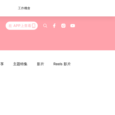
工作機會
在 APP上查看
分享
主題特集
影片
Reels 影片