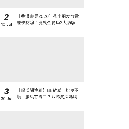
2
【香港書展2026】帶小朋友放電
兼學防騙！挑戰金管局2大防騙遊
10 Jul
戲、贏「嗱喳蕉」購物袋及多款驚
喜紀念品！
3
【腸道關注組】BB敏感、排便不
順、脹氣冇胃口？即睇資深媽媽分
30 Jul
享經驗之談 輕鬆解決湊B煩惱