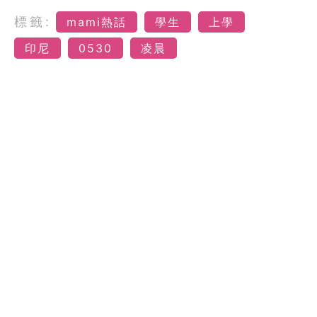
標籤:
mami熱話
學生
上學
印尼
0530
凌晨