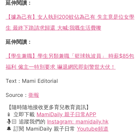
延伸閱讀：
【據為己有】女人執到200蚊佔為己有 失主竟是位女學
生 最終下跪請求歸還 大喊:我嘅生活費嚟
延伸閱讀：
【學生兼職】學生另類兼職「籃球執波員」 時薪$85包
福利 僱主一特別要求 嚇退網民即刻警世大伏！
Text：Mami Editorial
Source：
衛報
【隨時隨地接收更多育兒教育資訊】
📱 立即下載
MamiDaily 親子日常APP
🤱🏻 追蹤我們的
Instagram: mamidaily.hk
🔔 訂閱 MamiDaily 親子日常
Youtube頻道