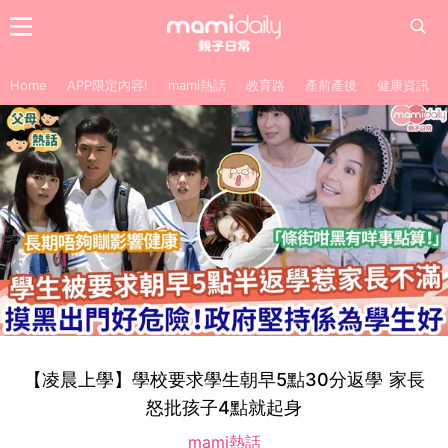
Home
APP限定內容!
mami熱話
教育路
產前產後
健康資訊
【凌晨上學】學校要求學生朝早5點30分返學 家長
怒批孩子4點就起身
mami熱話