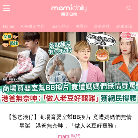
Home
APP限定內容!
mami熱話
教育路
產前產後
健康資訊
【爸爸湊仔】商場育嬰室幫BB換片 竟遭媽媽們無情
辱罵 港爸無奈呻：「做人老豆好艱難」
mami熱話