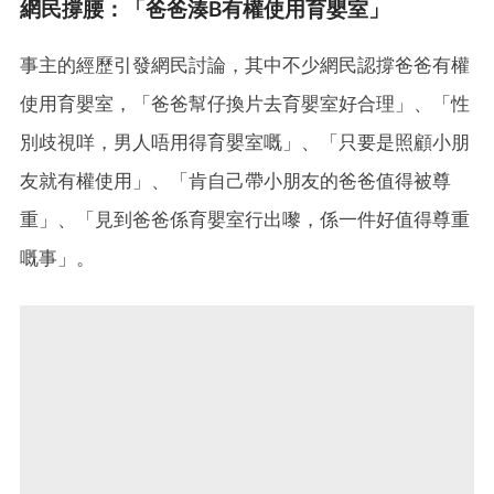
網民撐腰：「爸爸湊B有權使用育嬰室」
事主的經歷引發網民討論，其中不少網民認撐爸爸有權
使用育嬰室，「爸爸幫仔換片去育嬰室好合理」、「性
別歧視咩，男人唔用得育嬰室嘅」、「只要是照顧小朋
友就有權使用」、「肯自己帶小朋友的爸爸值得被尊
重」、「見到爸爸係育嬰室行出嚟，係一件好值得尊重
嘅事」。