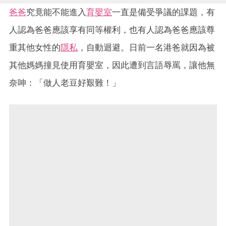
爸爸
究竟能不能進入
育嬰室
一直是備受爭議的課題，有
人認為爸爸應該享有同等權利，也有人認為爸爸應該尊
重其他女性的
隱私
，自動迴避。日前一名港爸就因為被
其他媽媽撞見使用育嬰室，因此遭到言語辱罵，讓他無
奈呻：「做人老豆好艱難！」