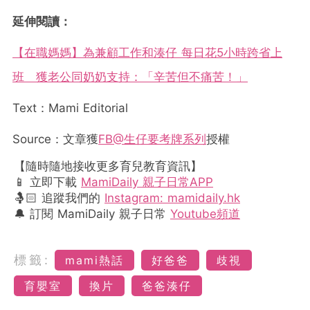
延伸閱讀：
【在職媽媽】為兼顧工作和湊仔 每日花5小時跨省上
班 獲老公同奶奶支持：「辛苦但不痛苦！」
Text：Mami Editorial
Source：文章獲
FB@生仔要考牌系列
授權
【隨時隨地接收更多育兒教育資訊】
📱 立即下載
MamiDaily 親子日常APP
🤱🏻 追蹤我們的
Instagram: mamidaily.hk
🔔 訂閱 MamiDaily 親子日常
Youtube頻道
標籤:
mami熱話
好爸爸
歧視
育嬰室
換片
爸爸湊仔