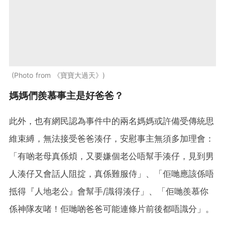
Photo from 《寶寶大過天》
媽媽們羨慕事主是好爸爸？
此外，也有網民認為事件中的兩名媽媽或許備受傳統思
維束縛，無法接受爸爸湊仔，安慰事主無須多加理會：
「有啲老母真係煩，又要嫌個老公唔幫手湊仔，見到男
人湊仔又會話人阻掟，真係難服侍」、「佢哋應該係唔
抵得『人地老公』會幫手/識得湊仔」、「佢哋羨慕你
係神隊友啫！佢哋啲爸爸可能連條片前後都唔識分」。