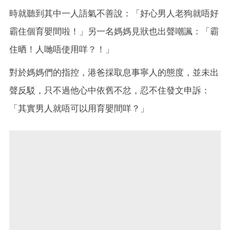
時就聽到其中一人語氣不善說：「好心男人老狗就唔好
霸住個育嬰間啦！」另一名媽媽見狀也出聲嘲諷：「霸
住晒！人哋唔使用咩？！」
對於媽媽們的指控，港爸採取息事寧人的態度，並未出
聲反駁，只不過他心中依舊不忿，忍不住發文申訴：
「其實男人就唔可以用育嬰間咩？」