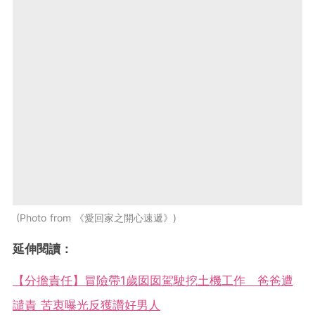
Photo from 《愛回家之開心速遞》
延伸閱讀：
【分擔責任】冒險帶1歲囡囡駕駛挖土機工作 爸爸遭
譴責 苦衷曝光反獲讚好男人