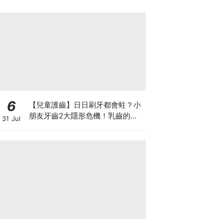
6
【兒童護齒】日日刷牙都會蛀？小
朋友牙齒2大隱形危機！乳齒的琺
31 Jul
瑯質比成人薄弱50%！選牙膏要睇
含氟量！