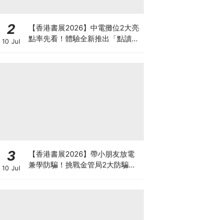
2
【香港書展2026】中電攤位2大亮
點率先看！體驗全新推出「點讀故
10 Jul
事書」系列＋升級版《低碳城市規
劃師》電子桌遊
3
【香港書展2026】帶小朋友放電
兼學防騙！挑戰金管局2大防騙遊
10 Jul
戲、贏「嗱喳蕉」購物袋及多款驚
喜紀念品！