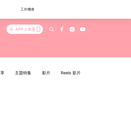
工作機會
在 APP上查看
分享
主題特集
影片
Reels 影片