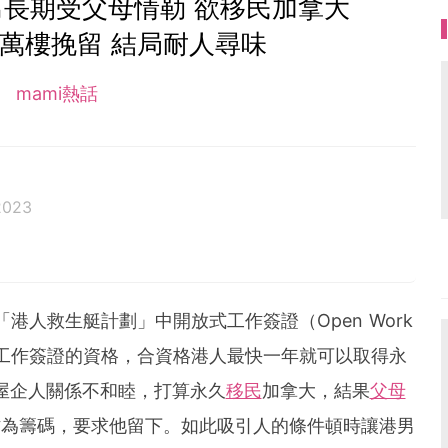
男長期受父母情勒 欲移民加拿大
0萬樓挽留 結局耐人尋味
mami熱話
2023
「港人救生艇計劃」中開放式工作簽證（Open Work
申請工作簽證的資格，合資格港人最快一年就可以取得永
屋企人關係不和睦，打算永久
移民
加拿大，結果
父母
作為籌碼，要求他留下。如此吸引人的條件頓時讓港男