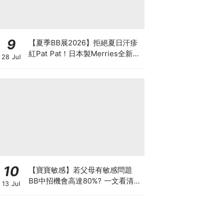
9
【夏季BB展2026】拒絕夏日汗疹
紅Pat Pat！日本製Merries全新超
28 Jul
吸安睡褲挑戰全晚零外漏 皇牌
First Premium系列買1送1！
10
【寶寶敏感】若父母有敏感問題
BB中招機會高達80%? 一文看清預
13 Jul
防敏感關鍵因素！