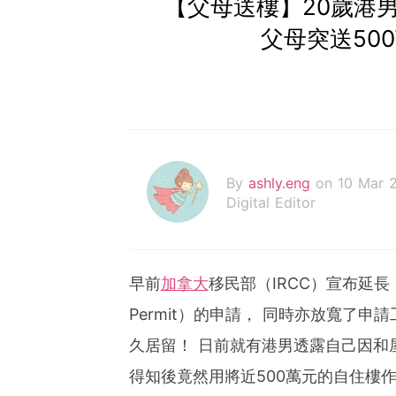
【父母送樓】20歲港
父母突送50
By
ashly.eng
on 10 Mar 
Digital Editor
早前
加拿大
移民部（IRCC）宣布延長
Permit）的申請， 同時亦放寬了
久居留！ 日前就有港男透露自己因和
得知後竟然用將近500萬元的自住樓