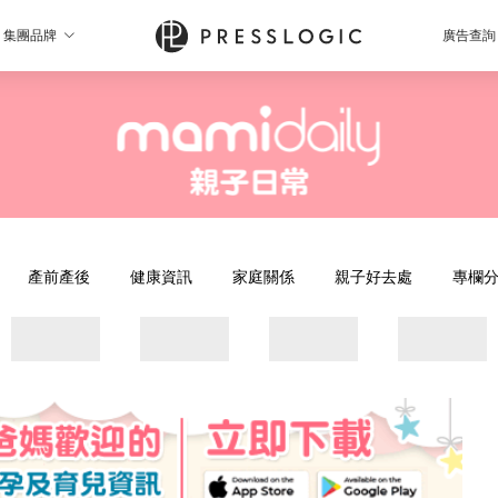
集團品牌
廣告查詢
產前產後
健康資訊
家庭關係
親子好去處
專欄