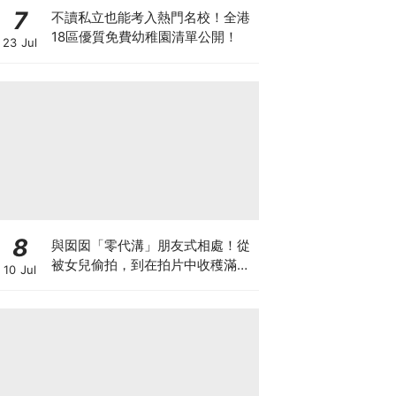
7
不讀私立也能考入熱門名校！全港
18區優質免費幼稚園清單公開！
23 Jul
8
與囡囡「零代溝」朋友式相處！從
被女兒偷拍，到在拍片中收穫滿足
10 Jul
感！VAL媽｜美如｜KOL媽媽