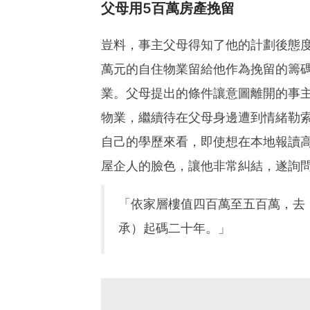
父母用5百萬房產挽留
豈料，事主父母得知了他的計劃後態度
萬元的自住物業留給他作為挽留的籌
業。父母提出的條件讓意圖離開的事
物業，繼續待在父母身邊遭到情緒勒
自己的學歷來看，即使想在本地報讀
屋企人的臉色，讓他非常糾結，遂詢
「依家層樓值四百萬至五百萬，去
承）起碼二十年。」