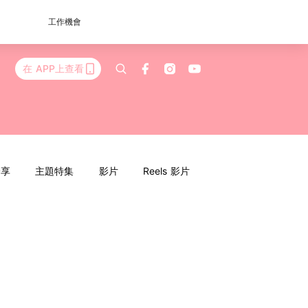
工作機會
在 APP上查看
分享
主題特集
影片
Reels 影片