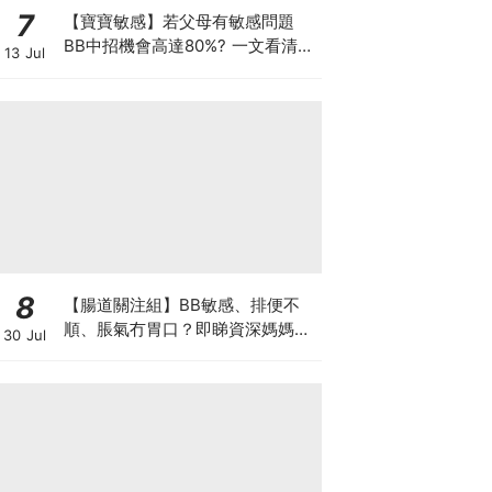
7
【寶寶敏感】若父母有敏感問題
BB中招機會高達80%? 一文看清預
13 Jul
防敏感關鍵因素！
8
【腸道關注組】BB敏感、排便不
順、脹氣冇胃口？即睇資深媽媽分
30 Jul
享經驗之談 輕鬆解決湊B煩惱