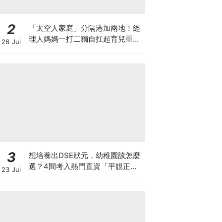
2
「太空人家庭」分隔港加兩地！經
理人媽媽一打二獨自扛起育兒重
26 Jul
擔！Stephanie｜經理人｜太空人
家庭｜職場媽媽
3
想培養出DSE狀元，幼稚園該怎麼
選？4間考入熱門直資「平靚正」
23 Jul
免費幼稚園！