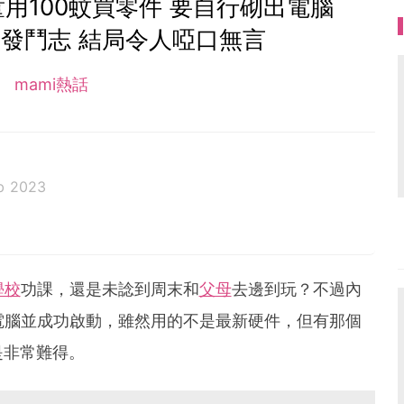
用100蚊買零件 要自行砌出電腦
發鬥志 結局令人啞口無言
mami熱話
b 2023
學校
功課，還是未諗到周末和
父母
去邊到玩？不過內
電腦並成功啟動，雖然用的不是最新硬件，但有那個
是非常難得。