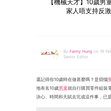
【機械天才】10歲男童
家人唔支持反激
By
Fanny Hung
on 19 Fe
Senior Editor
還記得你10歲時在做甚麼嗎？是煩惱
地有名10歲
男童
就自行購買零件組裝
決心、時間和天賦去完成這件事，已