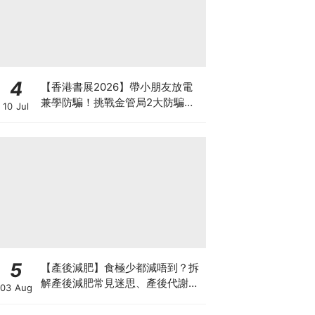
4
【香港書展2026】帶小朋友放電
兼學防騙！挑戰金管局2大防騙遊
10 Jul
戲、贏「嗱喳蕉」購物袋及多款驚
喜紀念品！
5
【產後減肥】食極少都減唔到？拆
解產後減肥常見迷思、產後代謝、
03 Aug
水腫原因＋淋巴引流、Onda Pro
修身攻略