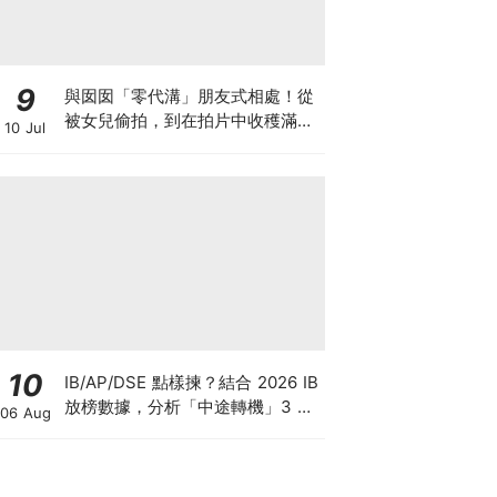
9
與囡囡「零代溝」朋友式相處！從
被女兒偷拍，到在拍片中收穫滿足
10 Jul
感！VAL媽｜美如｜KOL媽媽
10
IB/AP/DSE 點樣揀？結合 2026 IB
放榜數據，分析「中途轉機」3 大
06 Aug
考慮！