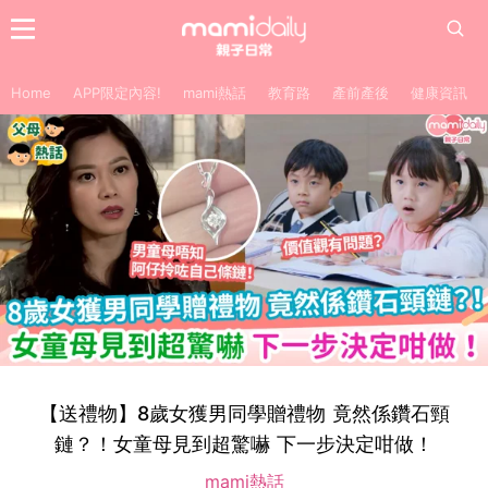
Home
APP限定內容!
mami熱話
教育路
產前產後
健康資訊
【送禮物】8歲女獲男同學贈禮物 竟然係鑽石頸
鏈？！女童母見到超驚嚇 下一步決定咁做！
mami熱話