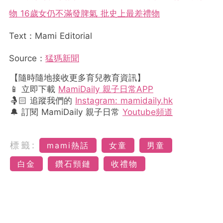
物 16歲女仍不滿發脾氣 批史上最差禮物
Text：Mami Editorial
Source：
猛獁新聞
【隨時隨地接收更多育兒教育資訊】
📱 立即下載
MamiDaily 親子日常APP
🤱🏻 追蹤我們的
Instagram: mamidaily.hk
🔔 訂閱 MamiDaily 親子日常
Youtube頻道
標籤:
mami熱話
女童
男童
白金
鑽石頸鏈
收禮物