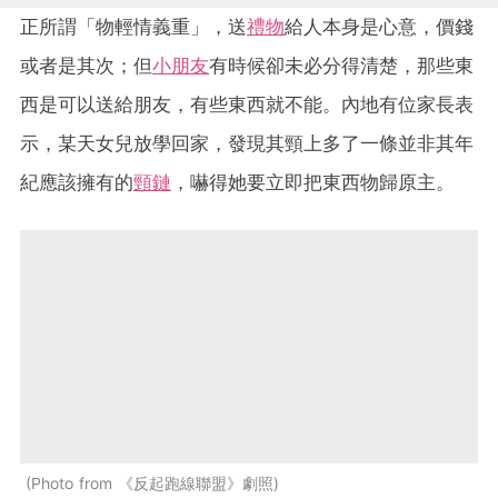
正所謂「物輕情義重」，送
禮物
給人本身是心意，價錢
或者是其次；但
小朋友
有時候卻未必分得清楚，那些東
西是可以送給朋友，有些東西就不能。內地有位家長表
示，某天女兒放學回家，發現其頸上多了一條並非其年
紀應該擁有的
頸鏈
，嚇得她要立即把東西物歸原主。
Photo from 《反起跑線聯盟》劇照