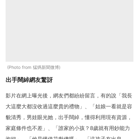
Photo from 猛獁新聞微博
出手闊綽網友驚訝
影片在網上曝光後，網友們都紛紛留言，有的說「我長
大這麼大都沒收過這麼貴的禮物」、「姑娘一看就是容
貌清秀，男娃眼光她，出手闊綽，懂得利用現有資源，
家庭條件也不差」、「誰家的小孩？8歲就有用鈔能力
泡妞」、「他是懂借花獻佛嗎」、「這孩子有出息