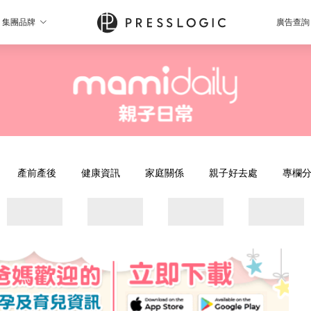
集團品牌
廣告查詢
產前產後
健康資訊
家庭關係
親子好去處
專欄