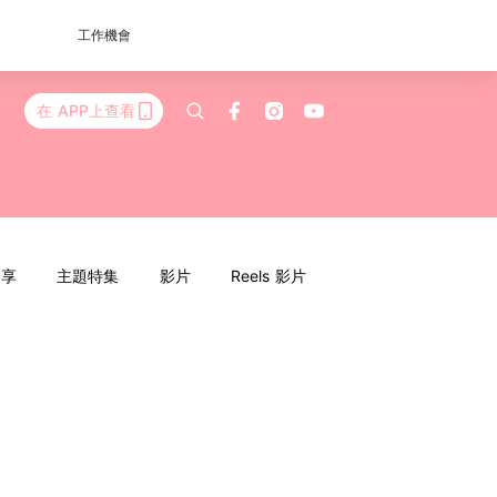
工作機會
在 APP上查看
分享
主題特集
影片
Reels 影片