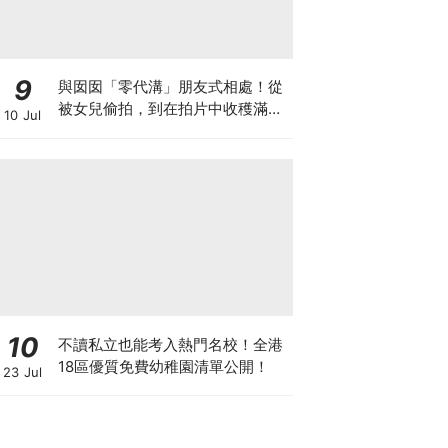
9
與囡囡「零代溝」朋友式相處！從
被女兒偷拍，到在拍片中收穫滿足
10 Jul
感！VAL媽｜美如｜KOL媽媽
10
不讀私立也能考入熱門名校！全港
18區優質免費幼稚園清單公開！
23 Jul