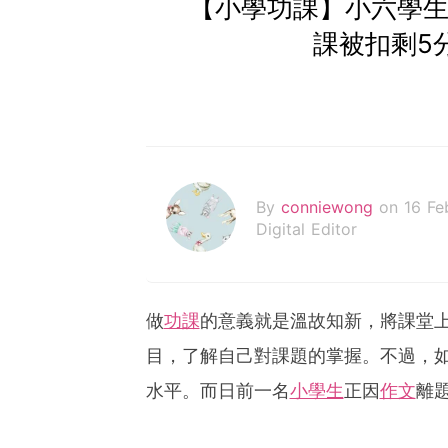
【小學功課】小六學生
課被扣剩5分
By
conniewong
on 16 Fe
Digital Editor
做
功課
的意義就是溫故知新，將課堂
目，了解自己對課題的掌握。不過，
水平。而日前一名
小學生
正因
作文
離