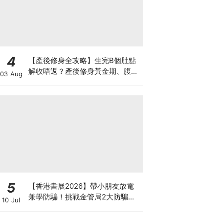
4
【產後修身全攻略】生完B個肚點
解收唔返？產後修身黃金期、腹直
03 Aug
肌分離、紮肚定做機一次睇
5
【香港書展2026】帶小朋友放電
兼學防騙！挑戰金管局2大防騙遊
10 Jul
戲、贏「嗱喳蕉」購物袋及多款驚
喜紀念品！