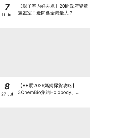
7
【親子室內好去處】20間政府兒童
遊戲室！邊間係全港最大？
11 Jul
8
【BB展2026媽媽掃貨攻略】
3ChemBio集結Holdbody、
27 Jul
ProVen、森下仁丹、Return人氣
品牌激減！低至18折＋買3送1＋原
箱優惠低至65折