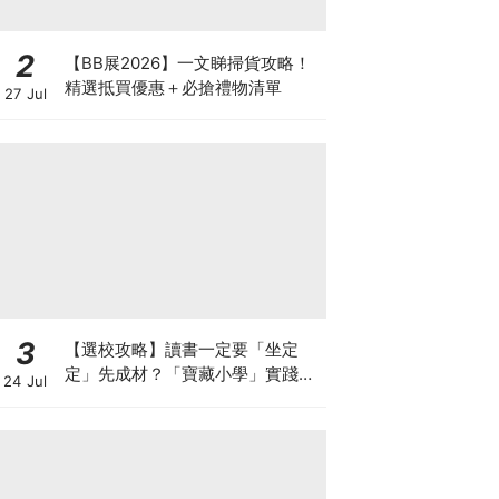
2
【BB展2026】一文睇掃貨攻略！
精選抵買優惠＋必搶禮物清單
27 Jul
3
【選校攻略】讀書一定要「坐定
定」先成材？「寶藏小學」實踐動
24 Jul
靜循環激發孩子潛能