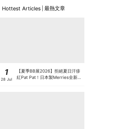
最熱文章
Hottest Articles
1
【夏季BB展2026】拒絕夏日汗疹
紅Pat Pat！日本製Merries全新超
28 Jul
吸安睡褲挑戰全晚零外漏 皇牌
First Premium系列買1送1！