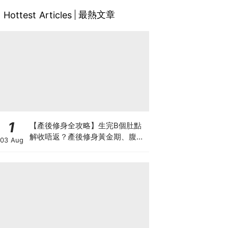
最熱文章
Hottest Articles
1
【產後修身全攻略】生完B個肚點
解收唔返？產後修身黃金期、腹直
03 Aug
肌分離、紮肚定做機一次睇