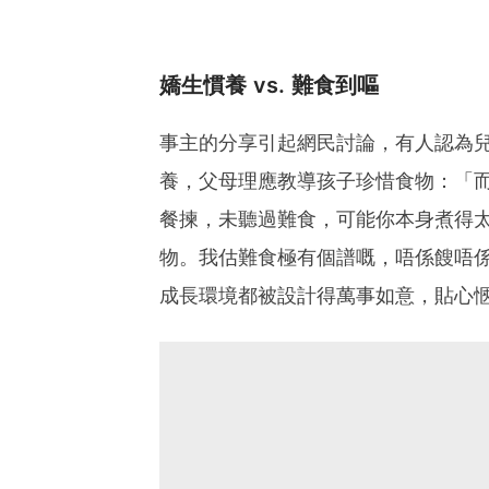
嬌生慣養 vs. 難食到嘔
事主的分享引起網民討論，有人認為
養，父母理應教導孩子珍惜食物：「
餐揀，未聽過難食，可能你本身煮得
物。我估難食極有個譜嘅，唔係餿唔
成長環境都被設計得萬事如意，貼心