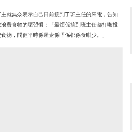
事主就無奈表示自己日前接到了班主任的來電，告知
成浪費食物的壞習慣：「最煩係搞到班主任都打嚟投
費食物，問佢平時係屋企係唔係都係食咁少。」