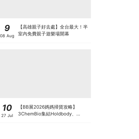
9
【高雄親子好去處】全台最大！半
室內免費親子遊樂場開幕
08 Aug
10
【BB展2026媽媽掃貨攻略】
3ChemBio集結Holdbody、
27 Jul
ProVen、森下仁丹、Return人氣
品牌激減！低至18折＋買3送1＋原
箱優惠低至65折