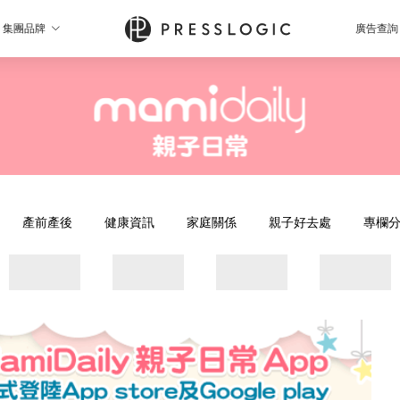
集團品牌
廣告查詢
產前產後
健康資訊
家庭關係
親子好去處
專欄