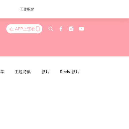
工作機會
在 APP上查看
分享
主題特集
影片
Reels 影片