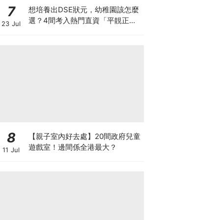
7
想培養出DSE狀元，幼稚園該怎麼
選？4間考入熱門直資「平靚正」
23 Jul
免費幼稚園！
8
【親子室內好去處】20間政府兒童
遊戲室！邊間係全港最大？
11 Jul