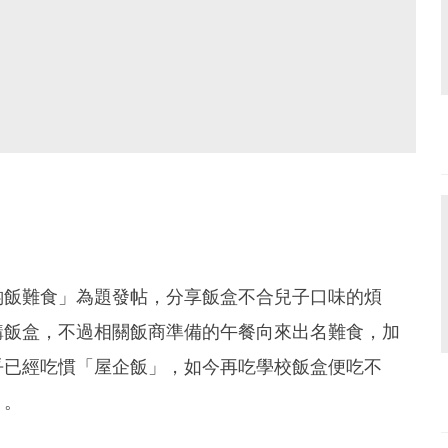
啲飯難食」為題發帖，分享飯盒不合兒子口味的煩
購飯盒，不過相關飯商準備的午餐向來出名難食，加
乎已經吃慣「屋企飯」，如今再吃學校飯盒便吃不
」。