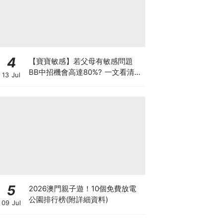
4
【寶寶敏感】若父母有敏感問題
BB中招機會高達80%? 一文看清預
13 Jul
防敏感關鍵因素！
5
2026澳門親子遊！10個免費放電
公園排行榜(附詳細資料)
09 Jul