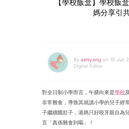
【學校飯盒】學校飯盒
媽分享引
By
ashly.eng
on 10 Jun 
Digital Editor
對全日制小學而言，午膳向來是
學校
非常難食，導致其就讀小學的兒子經
子繼續餓肚子，港媽只好咬牙親自為
言「真係難食到嘔」！