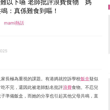
難以下嚥 老師批評浪費食物 媽
共鳴：真係難食到嘔！
mami熱話
2025
及家長極為重視的課題。有港媽就控訴學校
飯盒
疑似
常吃不完，還因此被老師點名批評
浪費
食物。不忍兒
兒子準備飯盒，而她的分享也引起其他父母共鳴，直