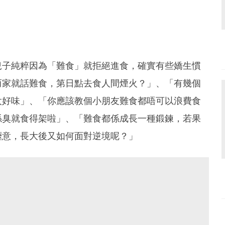
兒子純粹因為「難食」就拒絕進食，確實有些嬌生慣
而家就話難食，第日點去食人間煙火？」、「有幾個
太好味」、「你應該教個小朋友難食都唔可以浪費食
係臭就食得架啦」、「難食都係成長一種鍛鍊，若果
愜意，長大後又如何面對逆境呢？」