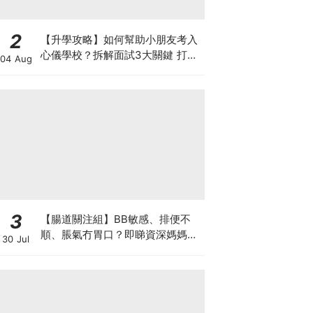
2
【升學攻略】如何幫助小朋友考入
心儀學校？拆解面試3大關鍵 打好
04 Aug
多元智能發展的營養基礎
3
【腸道關注組】BB敏感、排便不
順、脹氣冇胃口？即睇資深媽媽分
30 Jul
享經驗之談 輕鬆解決湊B煩惱