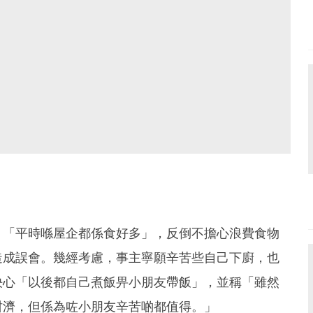
，「平時喺屋企都係食好多」，反倒不擔心浪費食物
造成誤會。幾經考慮，事主寧願辛苦些自己下廚，也
決心「以後都自己煮飯畀小朋友帶飯」，並稱「雖然
咁濟，但係為咗小朋友辛苦啲都值得。」