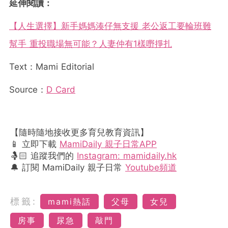
延伸閱讀：
【人生選擇】新手媽媽湊仔無支援 老公返工要輪班難
幫手 重投職場無可能？人妻仲有1樣嘢掙扎
Text：Mami Editorial
Source：
D Card
【隨時隨地接收更多育兒教育資訊】
📱 立即下載
MamiDaily 親子日常APP
🤱🏻 追蹤我們的
Instagram: mamidaily.hk
🔔 訂閱 MamiDaily 親子日常
Youtube頻道
標籤:
mami熱話
父母
女兒
房事
尿急
敲門