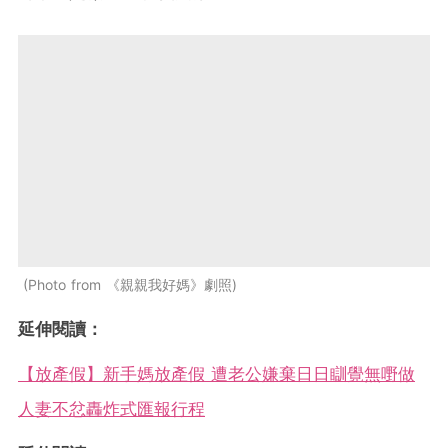
Photo from 《親親我好媽》劇照
延伸閱讀：
【放產假】新手媽放產假 遭老公嫌棄日日瞓覺無嘢做
人妻不忿轟炸式匯報行程