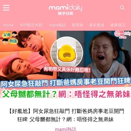
Home
APP限定內容!
mami熱話
教育路
產前產後
健康資訊
【好尷尬】阿女尿急狂敲門 打斷爸媽房事老豆開門
狂睥 父母嬲都無計？網：唔怪得之無弟妹
mami熱話