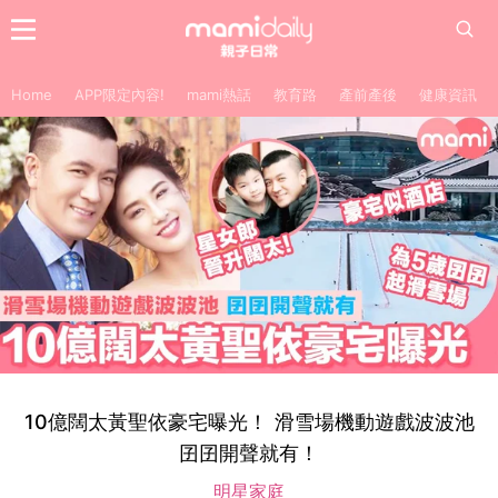
Home
APP限定內容!
mami熱話
教育路
產前產後
健康資訊
10億闊太黃聖依豪宅曝光！ 滑雪場機動遊戲波波池
囝囝開聲就有！
明星家庭