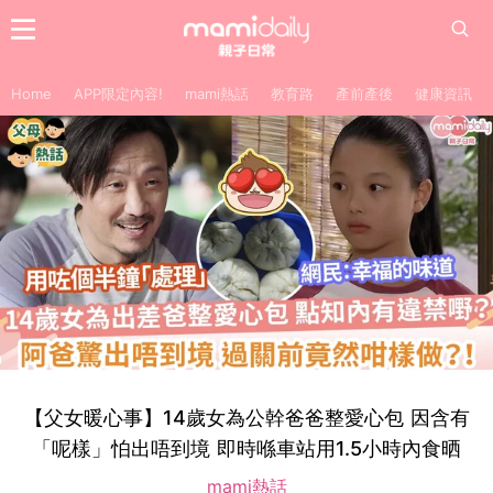
Home
APP限定內容!
mami熱話
教育路
產前產後
健康資訊
【父女暖心事】14歲女為公幹爸爸整愛心包 因含有
「呢樣」怕出唔到境 即時喺車站用1.5小時內食晒
mami熱話