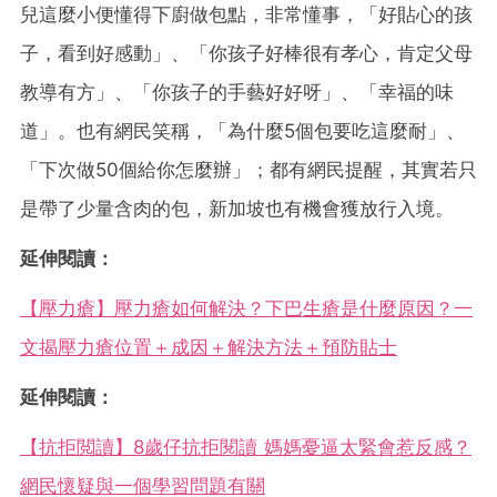
兒這麼小便懂得下廚做包點，非常懂事，「好貼心的孩
子，看到好感動」、「你孩子好棒很有孝心，肯定父母
教導有方」、「你孩子的手藝好好呀」、「幸福的味
道」。也有網民笑稱，「為什麼5個包要吃這麼耐」、
「下次做50個給你怎麼辦」；都有網民提醒，其實若只
是帶了少量含肉的包，新加坡也有機會獲放行入境。
延伸閱讀：
【壓力瘡】壓力瘡如何解決？下巴生瘡是什麼原因？一
文揭壓力瘡位置＋成因＋解決方法＋預防貼士
延伸閱讀：
【抗拒閲讀】8歲仔抗拒閱讀 媽媽憂逼太緊會惹反感？
網民懷疑與一個學習問題有關