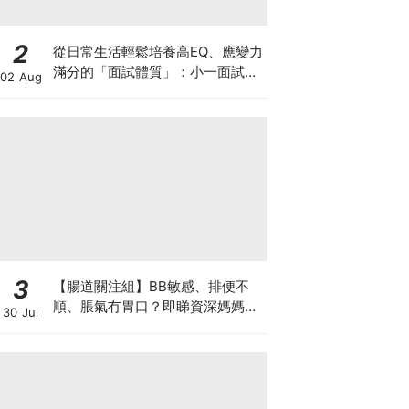
2
從日常生活輕鬆培養高EQ、應變力
滿分的「面試體質」：小一面試最
02 Aug
強備戰指南
3
【腸道關注組】BB敏感、排便不
順、脹氣冇胃口？即睇資深媽媽分
30 Jul
享經驗之談 輕鬆解決湊B煩惱