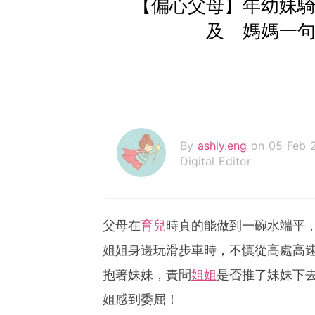
【偏心父母】年幼妹騎
及 媽媽一句
By
ashly.eng
on 05 Feb 
Digital Editor
父母在
育兒
時真的能做到一碗水端平
姐姐身邊玩滑步車時，不慎從高處高
抱著妹妹，責問
姐姐
是否推了妹妹下
姐感到委屈！