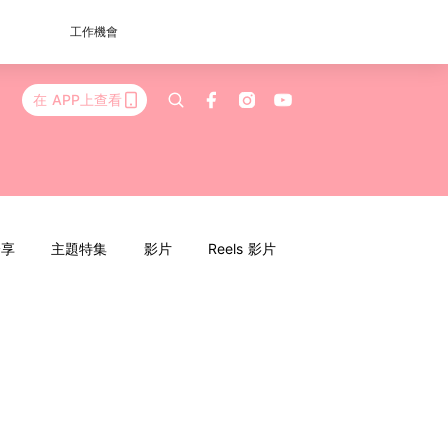
工作機會
在 APP上查看
分享
主題特集
影片
Reels 影片