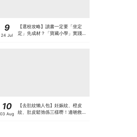
9
【選校攻略】讀書一定要「坐定
定」先成材？「寶藏小學」實踐動
24 Jul
靜循環激發孩子潛能
10
【去肚紋懶人包】妊娠紋、橙皮
紋、肚皮鬆弛係三樣嘢！邊啲救得
03 Aug
返、邊啲只能淡化？