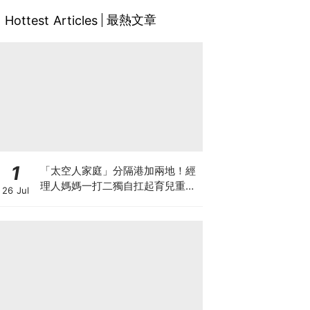
最熱文章
Hottest Articles
1
「太空人家庭」分隔港加兩地！經
理人媽媽一打二獨自扛起育兒重
26 Jul
擔！Stephanie｜經理人｜太空人
家庭｜職場媽媽