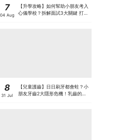
7
【升學攻略】如何幫助小朋友考入
心儀學校？拆解面試3大關鍵 打好
04 Aug
多元智能發展的營養基礎
8
【兒童護齒】日日刷牙都會蛀？小
朋友牙齒2大隱形危機！乳齒的琺
31 Jul
瑯質比成人薄弱50%！選牙膏要睇
含氟量！