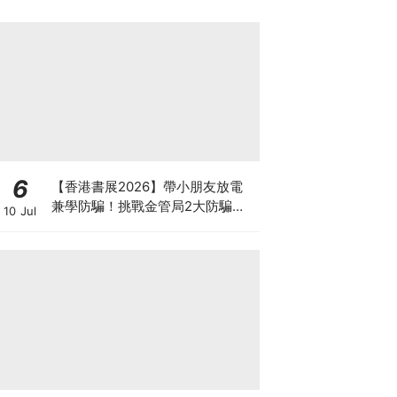
6
【香港書展2026】帶小朋友放電
兼學防騙！挑戰金管局2大防騙遊
10 Jul
戲、贏「嗱喳蕉」購物袋及多款驚
喜紀念品！