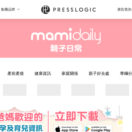
集團品牌
廣告查詢
產前產後
健康資訊
家庭關係
親子好去處
專欄