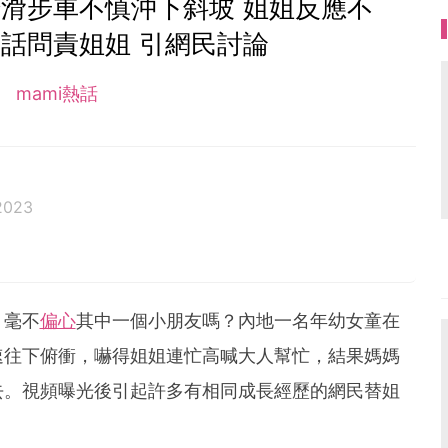
滑步車不慎沖下斜坡 姐姐反應不
話問責姐姐 引網民討論
mami熱話
2023
，毫不
偏心
其中一個小朋友嗎？內地一名年幼女童在
速往下俯衝，嚇得姐姐連忙高喊大人幫忙，結果媽媽
去。視頻曝光後引起許多有相同成長經歷的網民替姐