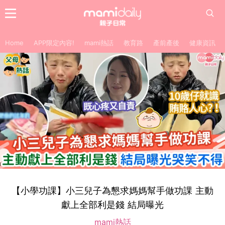
Home
APP限定內容!
mami熱話
教育路
產前產後
健康資訊
【小學功課】小三兒子為懇求媽媽幫手做功課 主動
獻上全部利是錢 結局曝光
mami熱話