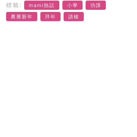
標籤:
mami熱話
小學
功課
農曆新年
拜年
請槍