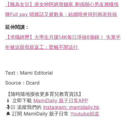
【難為女兒】港女呻阿媽發錢寒 剩係關心男友層樓係
咪Full pay 唔聽話又被數臭：結婚唔會得到兩老祝福
延伸閱讀：
【求職經歷】大學生月賺14K每日淨做6個鐘！ 失業半
年被迫跟母親返工：驚離不開這行
Text：Mami Editorial
Source：Dcard
【隨時隨地接收更多育兒教育資訊】
📱 立即下載
MamiDaily 親子日常APP
🤱🏻 追蹤我們的
Instagram: mamidaily.hk
🔔 訂閱 MamiDaily 親子日常
Youtube頻道