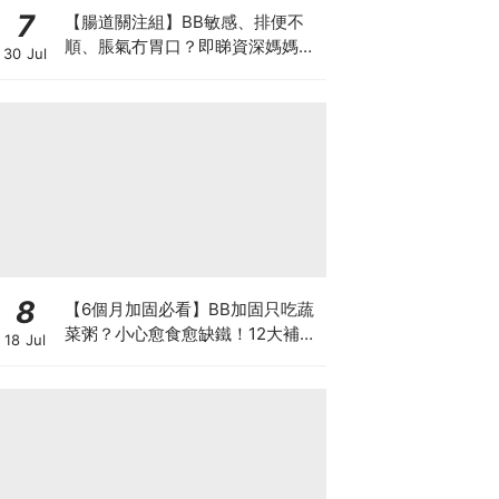
7
【腸道關注組】BB敏感、排便不
順、脹氣冇胃口？即睇資深媽媽分
30 Jul
享經驗之談 輕鬆解決湊B煩惱
8
【6個月加固必看】BB加固只吃蔬
菜粥？小心愈食愈缺鐵！12大補鐵
18 Jul
食材清單＋一星期食譜推薦