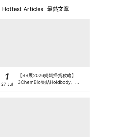
最熱文章
Hottest Articles
1
【BB展2026媽媽掃貨攻略】
3ChemBio集結Holdbody、
27 Jul
ProVen、森下仁丹、Return人氣
品牌激減！低至18折＋買3送1＋原
箱優惠低至65折