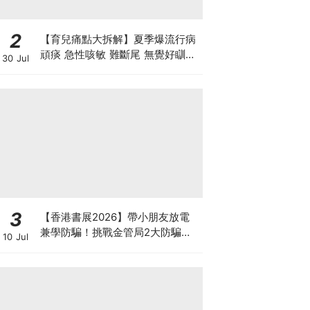
2
【育兒痛點大拆解】夏季爆流行病
頑痰 急性咳敏 難斷尾 無覺好瞓？
30 Jul
中醫教路 一招踢走頑痰斷尾！
3
【香港書展2026】帶小朋友放電
兼學防騙！挑戰金管局2大防騙遊
10 Jul
戲、贏「嗱喳蕉」購物袋及多款驚
喜紀念品！