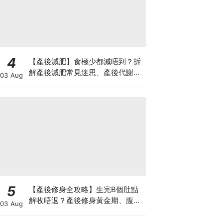
4
【產後減肥】食極少都減唔到？拆
解產後減肥常見迷思、產後代謝、
03 Aug
水腫原因＋淋巴引流、Onda Pro
修身攻略
5
【產後修身全攻略】生完B個肚點
解收唔返？產後修身黃金期、腹直
03 Aug
肌分離、紮肚定做機一次睇