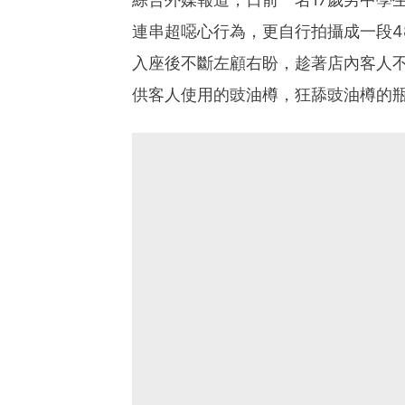
連串超噁心行為，更自行拍攝成一段4
入座後不斷左顧右盼，趁著店內客人
供客人使用的豉油樽，狂舔豉油樽的