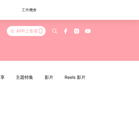
工作機會
在 APP上查看
分享
主題特集
影片
Reels 影片