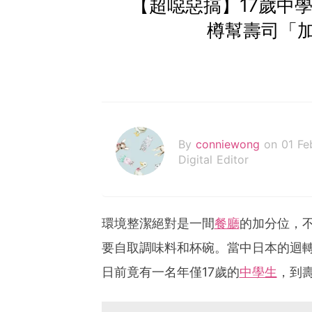
【超噁惡搞】17歲中
樽幫壽司「
By
conniewong
on 01 Fe
Digital Editor
環境整潔絕對是一間
餐廳
的加分位，
要自取調味料和杯碗。當中日本的迴
日前竟有一名年僅17歲的
中學生
，到