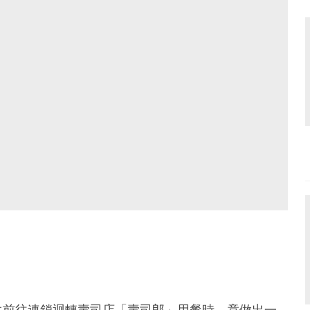
生前往連鎖迴轉壽司店「壽司郎」用餐時，竟做出一