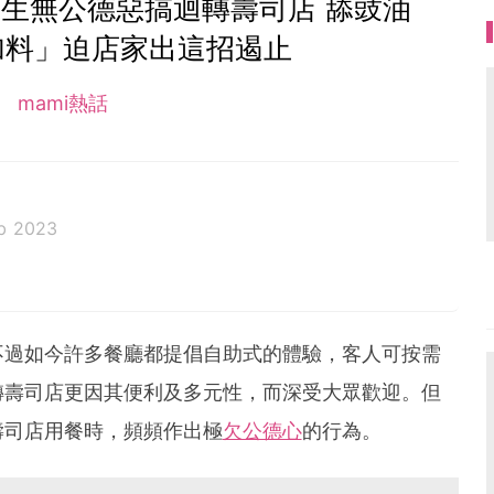
學生無公德惡搞迴轉壽司店 舔豉油
加料」迫店家出這招遏止
mami熱話
b 2023
不過如今許多餐廳都提倡自助式的體驗，客人可按需
轉壽司店更因其便利及多元性，而深受大眾歡迎。但
壽司店用餐時，頻頻作出極
欠公德心
的行為。