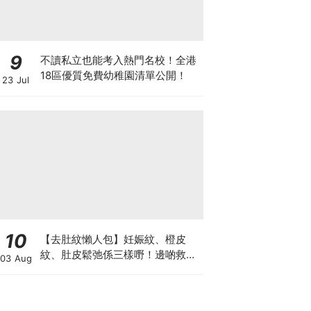
9
不讀私立也能考入熱門名校！全港
18區優質免費幼稚園清單公開！
23 Jul
10
【去肚紋懶人包】妊娠紋、橙皮
紋、肚皮鬆弛係三樣嘢！邊啲救得
03 Aug
返、邊啲只能淡化？