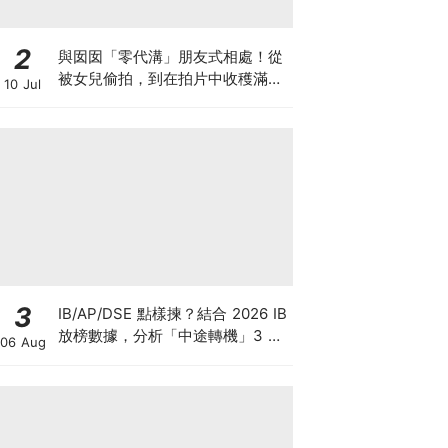
2
與囡囡「零代溝」朋友式相處！從
被女兒偷拍，到在拍片中收穫滿足
10 Jul
感！VAL媽｜美如｜KOL媽媽
3
IB/AP/DSE 點樣揀？結合 2026 IB
放榜數據，分析「中途轉機」3 大
06 Aug
考慮！