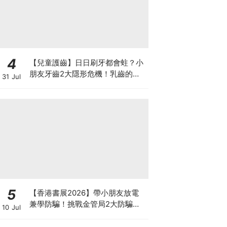
4
【兒童護齒】日日刷牙都會蛀？小
朋友牙齒2大隱形危機！乳齒的琺
31 Jul
瑯質比成人薄弱50%！選牙膏要睇
含氟量！
5
【香港書展2026】帶小朋友放電
兼學防騙！挑戰金管局2大防騙遊
10 Jul
戲、贏「嗱喳蕉」購物袋及多款驚
喜紀念品！