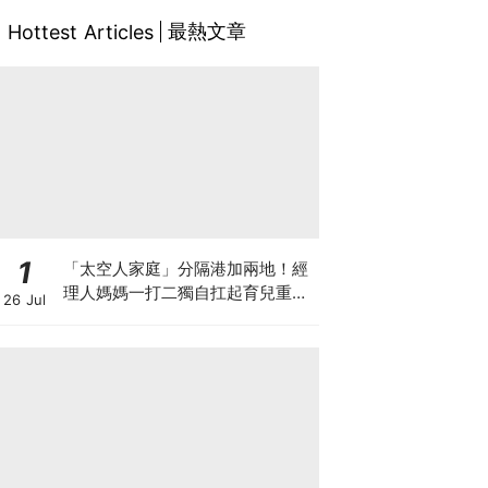
最熱文章
Hottest Articles
1
「太空人家庭」分隔港加兩地！經
理人媽媽一打二獨自扛起育兒重
26 Jul
擔！Stephanie｜經理人｜太空人
家庭｜職場媽媽