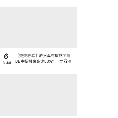
6
【寶寶敏感】若父母有敏感問題
BB中招機會高達80%? 一文看清預
13 Jul
防敏感關鍵因素！