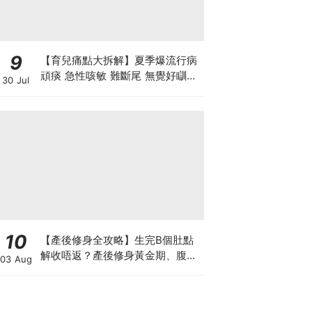
9
【育兒痛點大拆解】夏季爆流行病
頑痰 急性咳敏 難斷尾 無覺好瞓？
30 Jul
中醫教路 一招踢走頑痰斷尾！
10
【產後修身全攻略】生完B個肚點
解收唔返？產後修身黃金期、腹直
03 Aug
肌分離、紮肚定做機一次睇