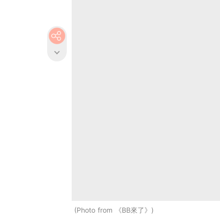
Photo from 《BB來了》