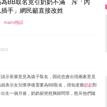
媽為BB取名竟引奶奶不滿 斥「內
以插手」網民籲直接改姓
mami熱話
2023
會請示長輩意見為孩子取名，因此也會出現兩家意見
就表示女兒懷孕後需要為BB取名，得知老爺
奶奶
對
子出生一個月後，奶奶卻突然興師問罪，怒斥他們隨