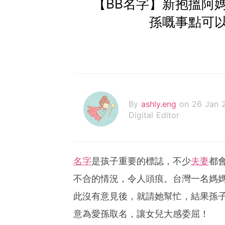
【BB名字】新抱搵阿
孫嘅事點可
By
ashly.eng
on 26 Jan 
Digital Editor
名字
是孩子重要的標誌，不少
夫妻
都
不合的情況，令人頭痕。台灣一名媽媽
此沒有意見後，就請她幫忙，結果孫
意為愛孫取名，讓女兒大感委屈！