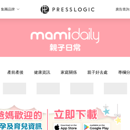
集團品牌
廣告查詢
產前產後
健康資訊
家庭關係
親子好去處
專欄