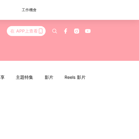
工作機會
在 APP上查看
分享
主題特集
影片
Reels 影片