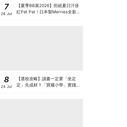
7
【夏季BB展2026】拒絕夏日汗疹
紅Pat Pat！日本製Merries全新超
28 Jul
吸安睡褲挑戰全晚零外漏 皇牌
First Premium系列買1送1！
8
【選校攻略】讀書一定要「坐定
定」先成材？「寶藏小學」實踐動
24 Jul
靜循環激發孩子潛能