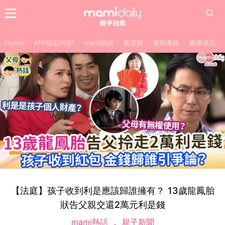
Home
APP限定內容!
mami熱話
教育路
產前產後
健康資訊
【法庭】孩子收到利是應該歸誰擁有？ 13歲龍鳳胎
狀告父親交還2萬元利是錢
mami熱話
親子新聞