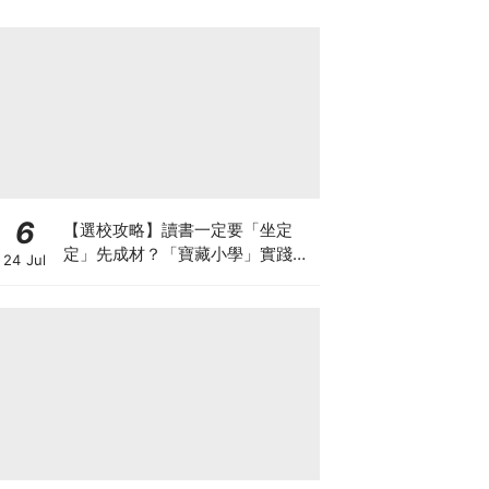
箱優惠低至65折
6
【選校攻略】讀書一定要「坐定
定」先成材？「寶藏小學」實踐動
24 Jul
靜循環激發孩子潛能