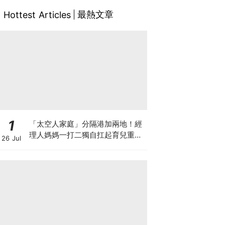
最熱文章
Hottest Articles
1
「太空人家庭」分隔港加兩地！經
理人媽媽一打二獨自扛起育兒重
26 Jul
擔！Stephanie｜經理人｜太空人
家庭｜職場媽媽