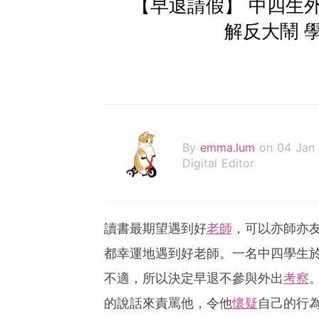
【早退請假】 中四生
解反大鬧 
By
emma.lum
on 04 Jan
Digital Editor
讀書最期望遇到好
老師
，可以亦師亦
都幸運地遇到好老師。一名中四學生
不適，所以決定早退不參與外出
考察
的說話來責罵他，令他
懷疑
自己的行