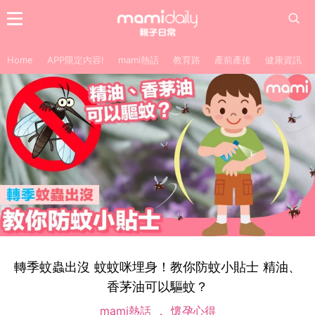
Home
APP限定內容!
mami熱話
教育路
產前產後
健康資訊
轉季蚊蟲出沒 蚊蚊咪埋身！教你防蚊小貼士 精油、
香茅油可以驅蚊？
mami熱話
懷孕心得