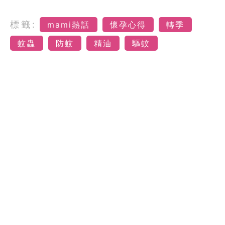
標籤:
mami熱話
懷孕心得
轉季
蚊蟲
防蚊
精油
驅蚊