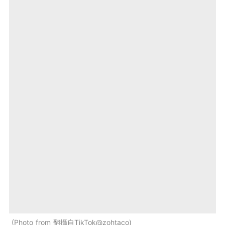
Photo from 翻攝自TikTok@zohtaco