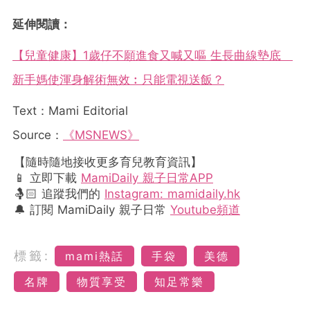
延伸閱讀：
【兒童健康】1歲仔不願進食又喊又嘔 生長曲線墊底
新手媽使渾身解術無效︰只能電視送飯？
Text：Mami Editorial
Source：
《MSNEWS》
【隨時隨地接收更多育兒教育資訊】
📱 立即下載
MamiDaily 親子日常APP
🤱🏻 追蹤我們的
Instagram: mamidaily.hk
🔔 訂閱 MamiDaily 親子日常
Youtube頻道
標籤:
mami熱話
手袋
美德
名牌
物質享受
知足常樂