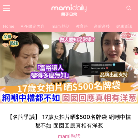
Home
APP限定內容!
mami熱話
教育路
產前產後
健康資訊
【名牌爭議】 17歲女拍片晒$500名牌袋 網嘲中檔
都不如 囡囡回應真相有洋葱
mami熱話