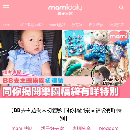
Home
APP限定內容!
mami熱話
教育路
產前產後
健康資訊
【BB去主題樂園初體驗 同你揭開樂園福袋有咩特
別】
mami熱話
親子好去處
專欄分享
bloggers