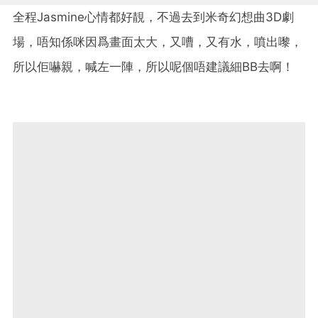
全程Jasmine心情都好靚，不過去到米奇幻想曲3D劇
場，唔知係咪因爲畫面太大，又嘈，又有水，噴出嚟，
所以佢嚇親，喊左一陣，所以呢個唔建議細BB去啊！