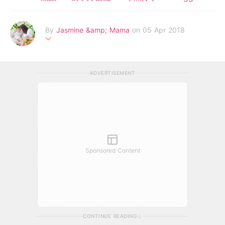
By
Jasmine &amp; Mama
on 05 Apr 2018
80後半全職懶媽，最愛懶人包及懶人恩物；修讀工商管理及化
妝；曾是平面廣告模特兒，調酒師，秘書及小老闆。生B後加入sla
ADVERTISEMENT
sh族，經營多重身份：網絡營銷/市場推廣/Blogger/全職帶娃。 喜
歡食、玩、買、旅遊、運動如滑雪，羽毛球，籃球；朋友眼中的里
數達人、用最相宜方法換取飛行里數；超級愛美之人，美容時尚都
喜愛。 透過此生活日誌分享Jasmine的成長紀錄、育兒心得、親
子節目、旅遊及購物分享。 FB專頁：Jasmine & Mama | Instagr
am；kathryn.jasmine | 聯絡電郵：
f.kathryn@gmail.com
Sponsored Content
CONTINUE READING