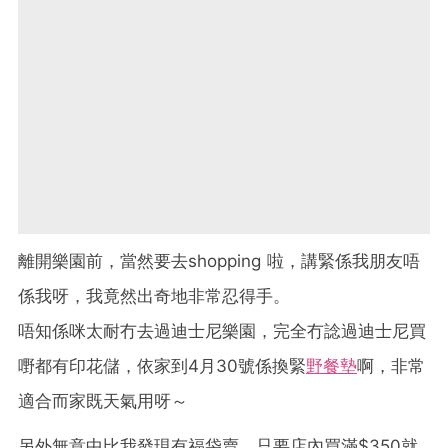
離開樂園前，當然要去shopping 啦，講緊係我朋友唔
係我呀，我竟然出奇地非常忍得手。
唔知係咪太耐冇去過迪士尼樂園，完全冇諗過迪士尼買
嘢都有印花儲，依家到4月30號係換緊
野餐墊
啊，非常
適合而家既天氣用呀～
另外無意中比我發現有福袋賣，只要店內買滿$350就