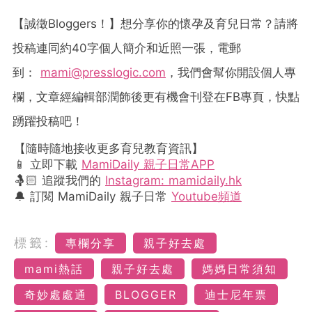
【誠徵
Bloggers
！】想分享你的懷孕及育兒日常？請將
投稿連同約
40
字個人簡介和近照一張，電郵
到：
mami@presslogic.com
，我們會幫你開設個人專
欄，文章經編輯部潤飾後更有機會刊登在
FB
專頁，快點
踴躍投稿吧！
【隨時隨地接收更多育兒教育資訊】
📱 立即下載
MamiDaily 親子日常APP
🤱🏻 追蹤我們的
Instagram: mamidaily.hk
🔔 訂閱 MamiDaily 親子日常
Youtube頻道
標籤:
專欄分享
親子好去處
mami熱話
親子好去處
媽媽日常須知
奇妙處處通
BLOGGER
迪士尼年票