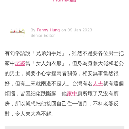
By
Fanny Hung
on 09 Jan 2023
Senior Editor
有句俗語說「兄弟如手足」，雖然不是要各位男士把
家中
老婆
當「女人如衣服」，但身為身兼大佬和老公
的男士，就要小心拿捏兩者關係，相安無事當然很
好，但有上來就兩邊不是人。台灣有名
人夫
就有這個
煩惱，皆因細佬跌斷腳，他
家中
廁所壞了又沒有廚
房，所以就想把他接回自己住一個月，不料老婆反
對，令人夫大為不解。