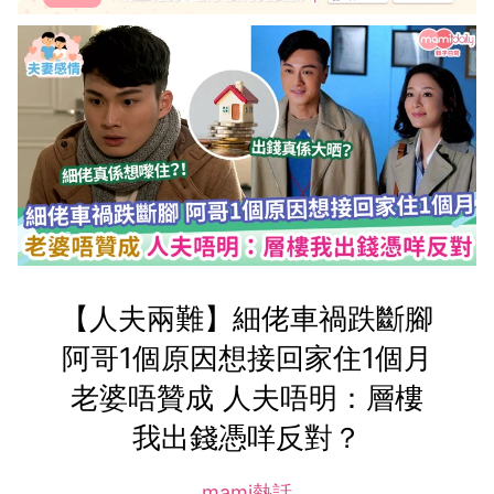
【人夫兩難】細佬車禍跌斷腳
阿哥1個原因想接回家住1個月
老婆唔贊成 人夫唔明：層樓
我出錢憑咩反對？
mami熱話