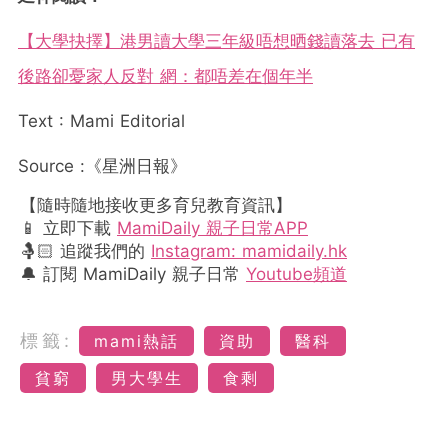
【大學抉擇】港男讀大學三年級唔想晒錢讀落去 已有
後路卻憂家人反對 網：都唔差在個年半
Text : Mami Editorial
Source :《星洲日報》
【隨時隨地接收更多育兒教育資訊】
📱 立即下載
MamiDaily 親子日常APP
🤱🏻 追蹤我們的
Instagram: mamidaily.hk
🔔 訂閱 MamiDaily 親子日常
Youtube頻道
標籤:
mami熱話
資助
醫科
貧窮
男大學生
食剩