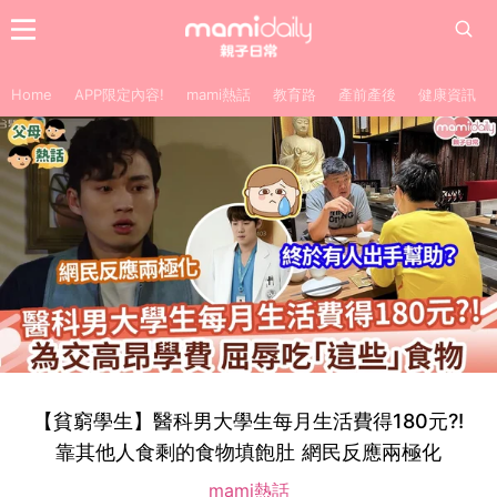
Home
APP限定內容!
mami熱話
教育路
產前產後
健康資訊
【貧窮學生】醫科男大學生每月生活費得180元?!
靠其他人食剩的食物填飽肚 網民反應兩極化
mami熱話