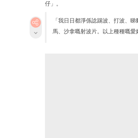
仔」。
「我日日都淨係諗踢波、打波、睇動
馬、沙拿嘅射波片。以上種種嘅愛