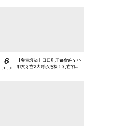
6
【兒童護齒】日日刷牙都會蛀？小
朋友牙齒2大隱形危機！乳齒的琺
31 Jul
瑯質比成人薄弱50%！選牙膏要睇
含氟量！