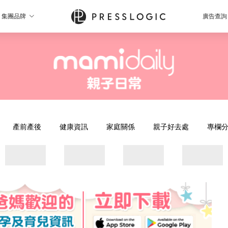
集團品牌
廣告查詢
產前產後
健康資訊
家庭關係
親子好去處
專欄