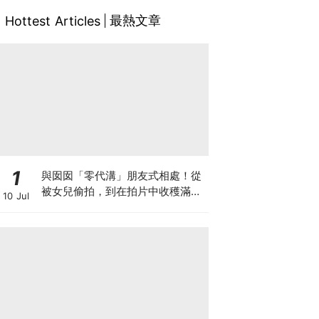
最熱文章
Hottest Articles
1
與囡囡「零代溝」朋友式相處！從
被女兒偷拍，到在拍片中收穫滿足
10 Jul
感！VAL媽｜美如｜KOL媽媽