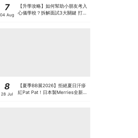
7
【升學攻略】如何幫助小朋友考入
心儀學校？拆解面試3大關鍵 打好
04 Aug
多元智能發展的營養基礎
8
【夏季BB展2026】拒絕夏日汗疹
紅Pat Pat！日本製Merries全新超
28 Jul
吸安睡褲挑戰全晚零外漏 皇牌
First Premium系列買1送1！