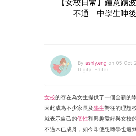
【女校日常】鍾意踢波
不通 中學生呻後
By
ashly.eng
on 05 Oct 
Digital Editor
女校
的存在為女生提供了一個全新的
因此成為不少家長及
學生
嚮往的理想
就表示自己的
個性
和興趣愛好與女校
不過木已成舟，如今即使想轉學也遭