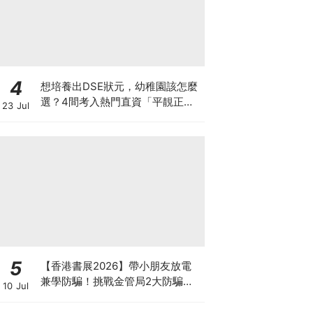
4
想培養出DSE狀元，幼稚園該怎麼
選？4間考入熱門直資「平靚正」
23 Jul
免費幼稚園！
5
【香港書展2026】帶小朋友放電
兼學防騙！挑戰金管局2大防騙遊
10 Jul
戲、贏「嗱喳蕉」購物袋及多款驚
喜紀念品！