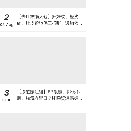
2
【去肚紋懶人包】妊娠紋、橙皮
紋、肚皮鬆弛係三樣嘢！邊啲救得
03 Aug
返、邊啲只能淡化？
3
【腸道關注組】BB敏感、排便不
順、脹氣冇胃口？即睇資深媽媽分
30 Jul
享經驗之談 輕鬆解決湊B煩惱