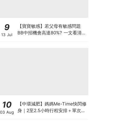
9
【寶寶敏感】若父母有敏感問題
BB中招機會高達80%? 一文看清預
13 Jul
防敏感關鍵因素！
10
【中環減肥】媽媽Me-Time快閃修
身｜2至2.5小時行程安排＋單次收
03 Aug
費攻略