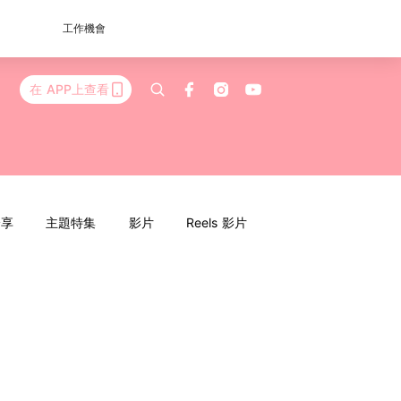
工作機會
在 APP上查看
分享
主題特集
影片
Reels 影片