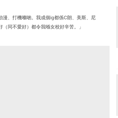
漫、打機嗰啲。我成個ig都係C朗、美斯、尼
好（同不愛好）都令我喺女校好辛苦。」