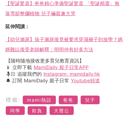
【聖誕驚喜】爸爸精心準備聖誕驚喜 「聖誕精靈」無
落雪卻整爛植物 兒子嚇親兼大哭
延伸閱讀：
【幼兒瀨尿】孩子瀨尿後竟被要求穿濕褲子到放學？媽
媽難以接受老師解釋：明明仲有好多方法
【隨時隨地接收更多育兒教育資訊】
📱 立即下載
MamiDaily 親子日常APP
🤱🏻 追蹤我們的
Instagram: mamidaily.hk
🔔 訂閱 MamiDaily 親子日常
Youtube頻道
標籤:
mami熱話
爸爸
兒子
同學
欺負
大聲公