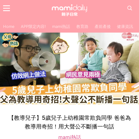
Home
APP限定內容!
mami熱話
教育路
產前產後
健康資訊
【教導兒子】5歲兒子上幼稚園常欺負同學 爸爸為
教導用奇招！用大聲公不斷播一句話
mami熱話