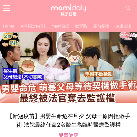
Home
APP限定內容!
mami熱話
教育路
產前產後
健康資訊
【新冠疫苗】男嬰生命危在旦夕 父母一原因拒做手
術 法院最終任命2名醫生為臨時醫療監護權
兒童健康