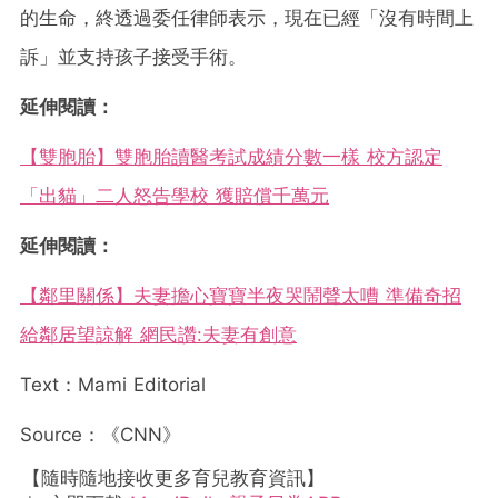
的生命，終透過委任律師表示，現在已經「沒有時間上
訴」並支持孩子接受手術。
延伸閱讀：
【雙胞胎】雙胞胎讀醫考試成績分數一樣 校方認定
「出貓」二人怒告學校 獲賠償千萬元
延伸閱讀：
【鄰里關係】夫妻擔心寶寶半夜哭鬧聲太嘈 準備奇招
給鄰居望諒解 網民讚:夫妻有創意
Text：Mami Editorial
Source：《CNN》
【隨時隨地接收更多育兒教育資訊】