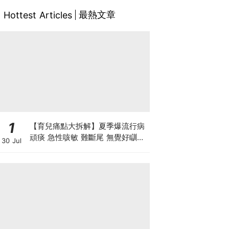
最熱文章
Hottest Articles
1
【育兒痛點大拆解】夏季爆流行病
頑痰 急性咳敏 難斷尾 無覺好瞓？
30 Jul
中醫教路 一招踢走頑痰斷尾！