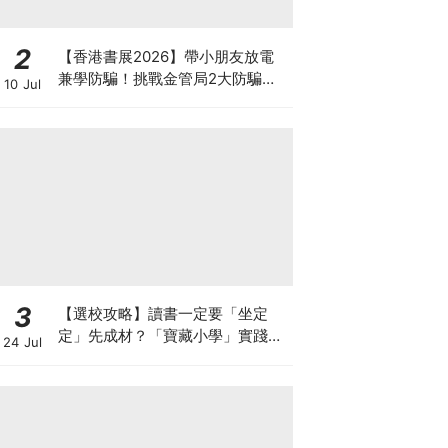
2
【香港書展2026】帶小朋友放電
兼學防騙！挑戰金管局2大防騙遊
10 Jul
戲、贏「嗱喳蕉」購物袋及多款驚
喜紀念品！
3
【選校攻略】讀書一定要「坐定
定」先成材？「寶藏小學」實踐動
24 Jul
靜循環激發孩子潛能