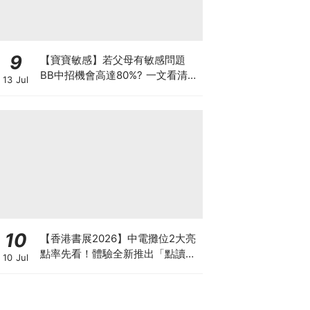
9
【寶寶敏感】若父母有敏感問題
BB中招機會高達80%? 一文看清預
13 Jul
防敏感關鍵因素！
10
【香港書展2026】中電攤位2大亮
點率先看！體驗全新推出「點讀故
10 Jul
事書」系列＋升級版《低碳城市規
劃師》電子桌遊