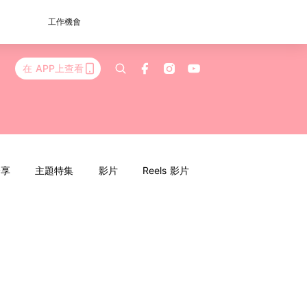
工作機會
在 APP上查看
分享
主題特集
影片
Reels 影片