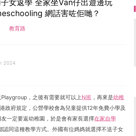
子女返學 全家坐Van仔出遊邊玩
schooling 網話害咗佢哋？
教育路
n 2024
aygroup，之後有需要就可以上
N班
，再來是
幼稚
香港政府規定，公營學校會為兒童提供12年免費小學及
朋友一定要返幼稚園，於是會有家長選擇
在家自學
每個人都認同這種教學方式。外國有位媽媽就選擇不送子女