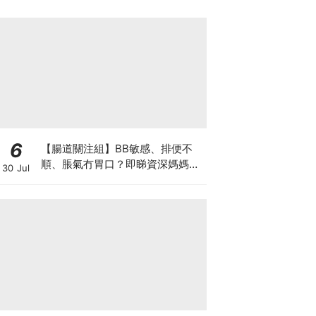
6
【腸道關注組】BB敏感、排便不
順、脹氣冇胃口？即睇資深媽媽分
30 Jul
享經驗之談 輕鬆解決湊B煩惱