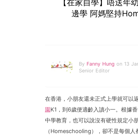
【在家自學】唔送年幼
邊學 阿媽堅持Home
By
Fanny Hung
on 13 Ja
Senior Editor
在香港，小朋友還未正式上學就可以返Pl
園
K1，到6歲便適齡入讀小一。根據
中學教育，也可以說沒有硬性規定小
（Homeschooling），卻不是