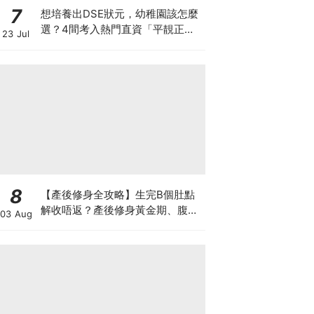
7
想培養出DSE狀元，幼稚園該怎麼
選？4間考入熱門直資「平靚正」
23 Jul
免費幼稚園！
8
【產後修身全攻略】生完B個肚點
解收唔返？產後修身黃金期、腹直
03 Aug
肌分離、紮肚定做機一次睇