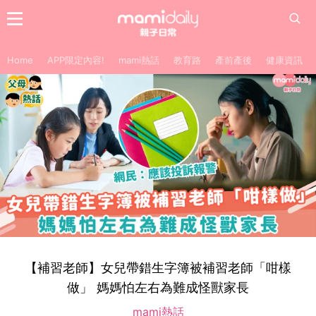
Home
APP限定內容!
mami熱話
教育路
產前產後
健康資訊
【補習老師】女兒帶錯生字簿被補習老師「咁樣
做」 媽媽怕左右為難成怪獸家長
mami熱話