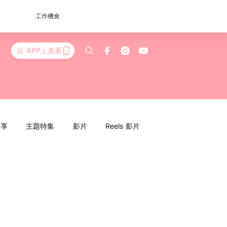
工作機會
在 APP上查看
分享
主題特集
影片
Reels 影片