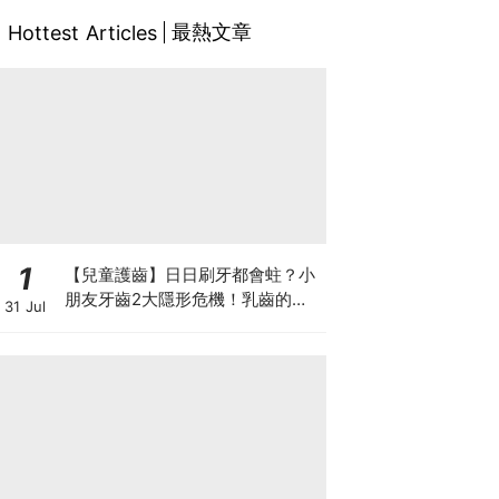
最熱文章
Hottest Articles
1
【兒童護齒】日日刷牙都會蛀？小
朋友牙齒2大隱形危機！乳齒的琺
31 Jul
瑯質比成人薄弱50%！選牙膏要睇
含氟量！