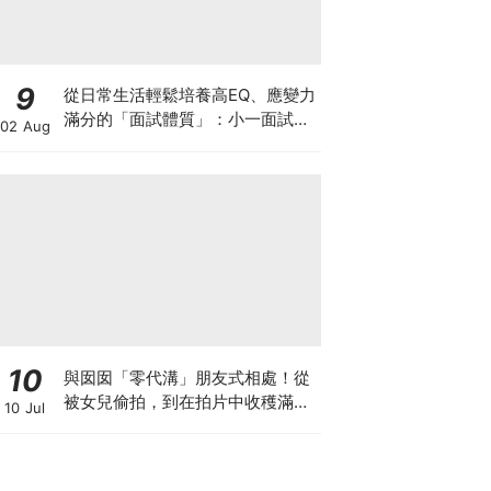
9
從日常生活輕鬆培養高EQ、應變力
滿分的「面試體質」：小一面試最
02 Aug
強備戰指南
10
與囡囡「零代溝」朋友式相處！從
被女兒偷拍，到在拍片中收穫滿足
10 Jul
感！VAL媽｜美如｜KOL媽媽