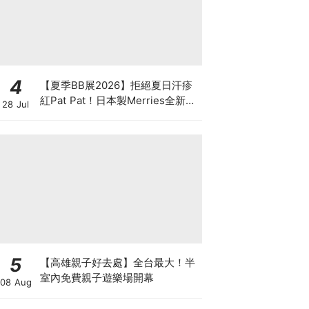
4
【夏季BB展2026】拒絕夏日汗疹
紅Pat Pat！日本製Merries全新超
28 Jul
吸安睡褲挑戰全晚零外漏 皇牌
First Premium系列買1送1！
5
【高雄親子好去處】全台最大！半
室內免費親子遊樂場開幕
08 Aug