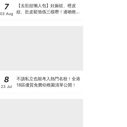
7
【去肚紋懶人包】妊娠紋、橙皮
紋、肚皮鬆弛係三樣嘢！邊啲救得
03 Aug
返、邊啲只能淡化？
8
不讀私立也能考入熱門名校！全港
18區優質免費幼稚園清單公開！
23 Jul