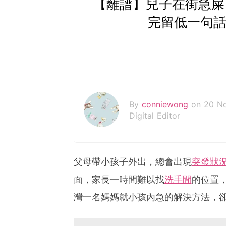
【離譜】兒子在街急屎
完留低一句話
By
conniewong
on 20 N
Digital Editor
父母帶小孩子外出，總會出現
突發狀
面，家長一時間難以找
洗手間
的位置
灣一名媽媽就小孩內急的解決方法，