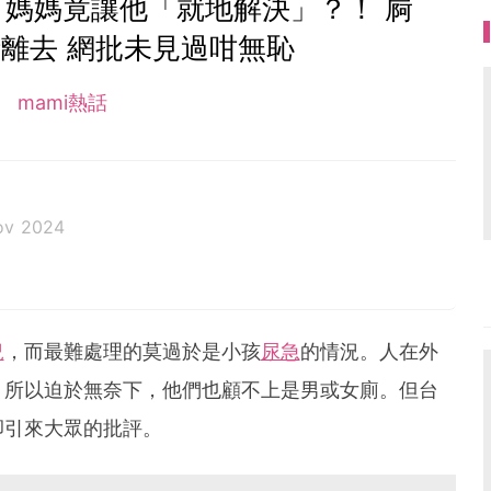
 媽媽竟讓他「就地解決」？！ 屙
離去 網批未見過咁無恥
mami熱話
ov 2024
況
，而最難處理的莫過於是小孩
尿急
的情況。人在外
，所以迫於無奈下，他們也顧不上是男或女廁。但台
卻引來大眾的批評。