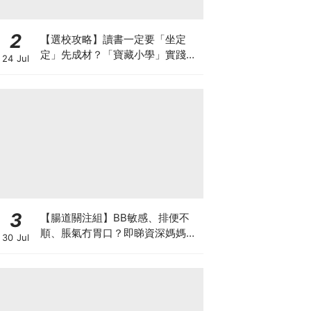
2
【選校攻略】讀書一定要「坐定
定」先成材？「寶藏小學」實踐動
24 Jul
靜循環激發孩子潛能
3
【腸道關注組】BB敏感、排便不
順、脹氣冇胃口？即睇資深媽媽分
30 Jul
享經驗之談 輕鬆解決湊B煩惱