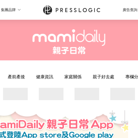
集團品牌
廣告查詢
產前產後
健康資訊
家庭關係
親子好去處
專欄