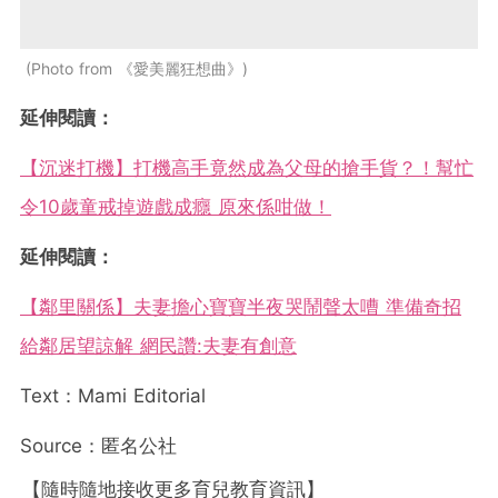
Photo from 《愛美麗狂想曲》
延伸閱讀：
【沉迷打機】打機高手竟然成為父母的搶手貨？！幫忙
令10歲童戒掉遊戲成癮 原來係咁做！
延伸閱讀：
【鄰里關係】夫妻擔心寶寶半夜哭鬧聲太嘈 準備奇招
給鄰居望諒解 網民讚:夫妻有創意
Text：Mami Editorial
Source：匿名公社
【隨時隨地接收更多育兒教育資訊】