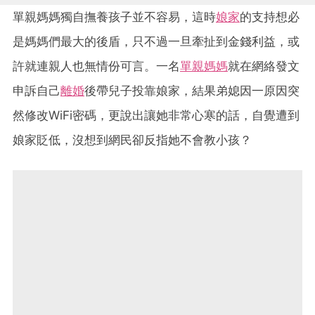
單親媽媽獨自撫養孩子並不容易，這時
娘家
的支持想必
是媽媽們最大的後盾，只不過一旦牽扯到金錢利益，或
許就連親人也無情份可言。一名
單親媽媽
就在網絡發文
申訴自己
離婚
後帶兒子投靠娘家，結果弟媳因一原因突
然修改WiFi密碼，更說出讓她非常心寒的話，自覺遭到
娘家貶低，沒想到網民卻反指她不會教小孩？