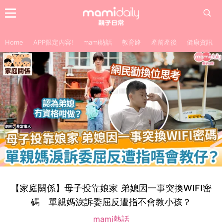
Home
APP限定內容!
mami熱話
教育路
產前產後
健康資訊
【家庭關係】母子投靠娘家 弟媳因一事突換WIFI密
碼 單親媽淚訴委屈反遭指不會教小孩？
mami熱話