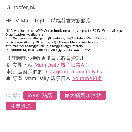
IG: topfer_hk
HKTV Mall: Töpfer 特福芬官方旗艦店
[1] Pawankar, et al. WAO White book on allergy: update 2013. World Allergy
Organization. Available at:
http://www.worldallergy.org/UserFiles/file/WhiteBook2-2013-v8.pdf
[2] Asthma Allergy Clinic. (2021). Allergy March. Available at:
http://asthmaallergyclinic.in/allergy/allergy-march/
[3] Bohme M, et al. Clin Exp Allergy. 2003; 33:1226-31
【隨時隨地接收更多育兒教育資訊】
📱 立即下載
MamiDaily 親子日常APP
🤱🏻 追蹤我們的
Instagram: mamidaily.hk
🔔 訂閱 MamiDaily 親子日常
Youtube頻道
標籤:
mami熱話
偉大媽媽加油站
健康資訊