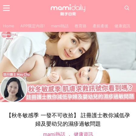
Home
APP限定內容!
mami熱話
教育路
產前產後
健康資訊
【秋冬敏感季 一發不可收拾】 註冊護士教你減低孕
婦及嬰幼兒的濕疹過敏問題
mami熱話
健康資訊