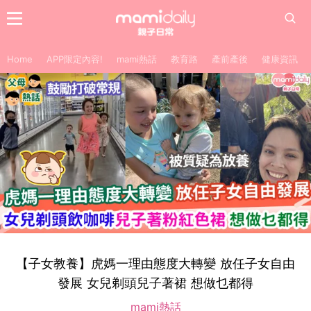
Home
APP限定內容!
mami熱話
教育路
產前產後
健康資訊
【子女教養】虎媽一理由態度大轉變 放任子女自由
發展 女兒剃頭兒子著裙 想做乜都得
mami熱話