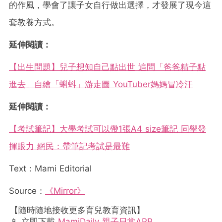
的作風，學會了讓子女自行做出選擇，才發展了現今這
套教養方式。
延伸閱讀：
【出生問題】兒子想知自己點出世 追問「爸爸精子點
進去」自繪「蝌蚪」游走圖 YouTuber媽媽冒冷汗
延伸閱讀：
【考試筆記】大學考試可以帶1張A4 size筆記 同學發
揮眼力 網民：帶筆記考試是最難
Text：Mami Editorial
Source：
《Mirror》
【隨時隨地接收更多育兒教育資訊】
📱 立即下載
MamiDaily 親子日常APP